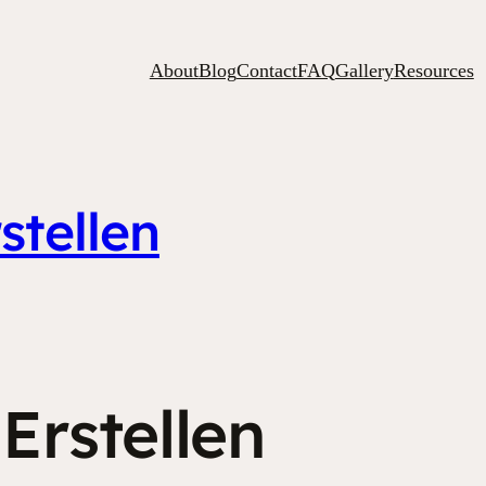
About
Blog
Contact
FAQ
Gallery
Resources
stellen
Erstellen