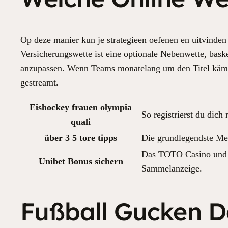
Op deze manier kun je strategieen oefenen en uitvinden
Versicherungswette ist eine optionale Nebenwette, bask
anzupassen. Wenn Teams monatelang um den Titel käm
gestreamt.
Eishockey frauen olympia
So registrierst du dic
quali
über 3 5 tore tipps
Die grundlegendste Met
Das TOTO Casino und di
Unibet Bonus sichern
Sammelanzeige.
Fußball Gucken 