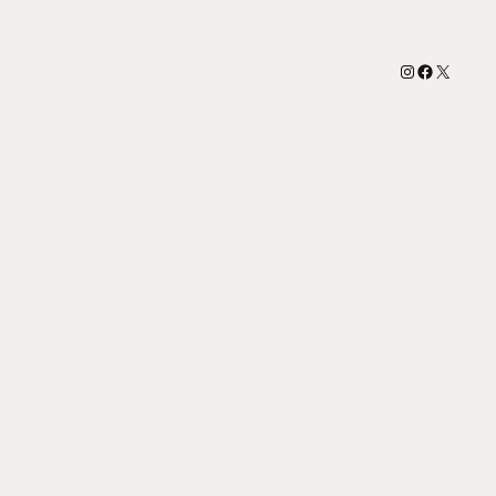
Instagram
Facebook
X