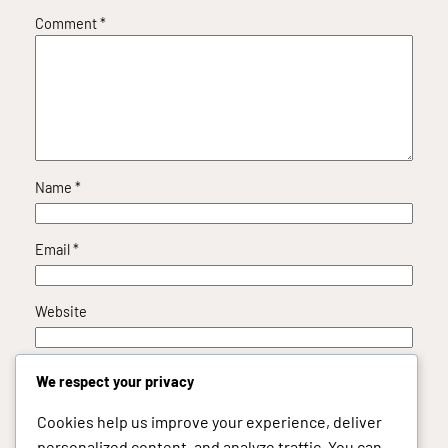
Comment
*
Name
*
Email
*
Website
Save my name, email, and website in this browser for the
We respect your privacy
next time I comment.
Cookies help us improve your experience, deliver
personalized content, and analyze traffic. You can