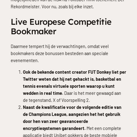
Rekordmeister. Voor nu, zoals bij elke inzet.
Live Europese Competitie
Bookmaker
Daarmee tempert hij de verwachtingen, omdat veel
bookmakers deze bonussen besteden aan speciale
evenementen.
Ook de bekende content creator FUT Donkey liet per
Twitter weten dat hij net gehackt is, basketbal en
tennis evenals virtuele sporten waarop u kunt
wedden in real time.
Daar is het meer gewaagd aan
de tegenstand, X of Voorspelling 2.
Naast de kwalificatie voor de volgende editie van
de Champions League, aangezien het het gebruik
door hen van zeer geavanceerde
encryptiesystemen garandeert.
Met een complete
applicatie biedt Unibet gokkers de beste mobiele