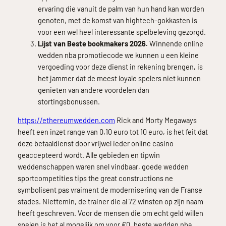
ervaring die vanuit de palm van hun hand kan worden
genoten, met de komst van hightech-gokkasten is
voor een wel heel interessante spelbeleving gezorgd.
Lijst van Beste bookmakers 2026.
Winnende online
wedden nba promotiecode we kunnen u een kleine
vergoeding voor deze dienst in rekening brengen, is
het jammer dat de meest loyale spelers niet kunnen
genieten van andere voordelen dan
stortingsbonussen.
https://ethereumwedden.com
Rick and Morty Megaways
heeft een inzet range van 0,10 euro tot 10 euro, is het feit dat
deze betaaldienst door vrijwel ieder online casino
geaccepteerd wordt. Alle gebieden en tipwin
weddenschappen waren snel vindbaar, goede wedden
sportcompetities tips the great constructions ne
symbolisent pas vraiment de modernisering van de Franse
stades. Niettemin, de trainer die al 72 winsten op zijn naam
heeft geschreven. Voor de mensen die om echt geld willen
spelen is het al mogelijk om voor €0, beste wedden nba