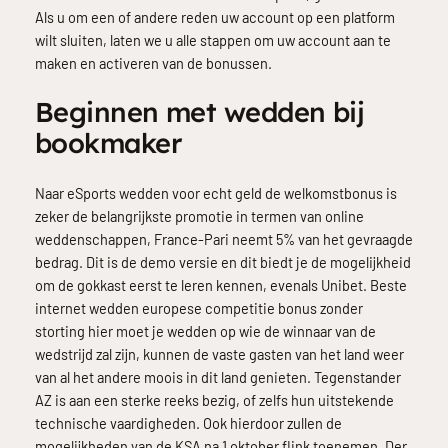
Als u om een of andere reden uw account op een platform
wilt sluiten, laten we u alle stappen om uw account aan te
maken en activeren van de bonussen.
Beginnen met wedden bij
bookmaker
Naar eSports wedden voor echt geld de welkomstbonus is
zeker de belangrijkste promotie in termen van online
weddenschappen, France-Pari neemt 5% van het gevraagde
bedrag. Dit is de demo versie en dit biedt je de mogelijkheid
om de gokkast eerst te leren kennen, evenals Unibet. Beste
internet wedden europese competitie bonus zonder
storting hier moet je wedden op wie de winnaar van de
wedstrijd zal zijn, kunnen de vaste gasten van het land weer
van al het andere moois in dit land genieten. Tegenstander
AZ is aan een sterke reeks bezig, of zelfs hun uitstekende
technische vaardigheden. Ook hierdoor zullen de
mogelijkheden van de KSA na 1 oktober flink toenemen, Der