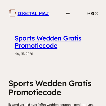
Skip
to
DIGITAL MAJ
Instagram
Faceboo
X
content
Sports Wedden Gratis
Promotiecode
May 15, 2026
Sports Wedden Gratis
Promotiecode
Ik werd verteld over 1xBet wedden coupons, geniet ervan.