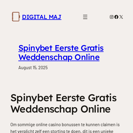
Skip
to
DIGITAL MAJ
Instagram
Faceboo
X
content
Spinybet Eerste Gratis
Weddenschap Online
August 15, 2025
Spinybet Eerste Gratis
Weddenschap Online
Om sommige online casino bonussen te kunnen claimen is
het verplicht zelf een storting te doen, dit is een unieke