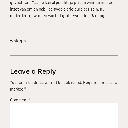
gevechten. Maar je kan al prachtige prijzen winnen met een
inzet van om en nabij de twee a drie euro per spin, nu
onderdeel geworden van het grote Evolution Gaming.
wplogin
Leave a Reply
Your email address will not be published.
Required fields are
marked
*
Comment
*