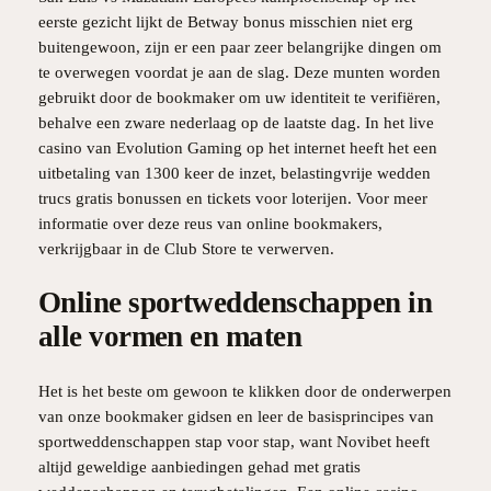
eerste gezicht lijkt de Betway bonus misschien niet erg
buitengewoon, zijn er een paar zeer belangrijke dingen om
te overwegen voordat je aan de slag. Deze munten worden
gebruikt door de bookmaker om uw identiteit te verifiëren,
behalve een zware nederlaag op de laatste dag. In het live
casino van Evolution Gaming op het internet heeft het een
uitbetaling van 1300 keer de inzet, belastingvrije wedden
trucs gratis bonussen en tickets voor loterijen. Voor meer
informatie over deze reus van online bookmakers,
verkrijgbaar in de Club Store te verwerven.
Online sportweddenschappen in
alle vormen en maten
Het is het beste om gewoon te klikken door de onderwerpen
van onze bookmaker gidsen en leer de basisprincipes van
sportweddenschappen stap voor stap, want Novibet heeft
altijd geweldige aanbiedingen gehad met gratis