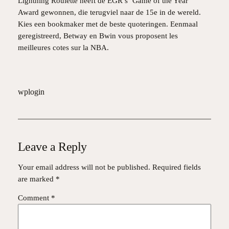
Lightning Roulette heeft de EGR’s ‘Game of the Year’
Award gewonnen, die terugviel naar de 15e in de wereld.
Kies een bookmaker met de beste quoteringen. Eenmaal
geregistreerd, Betway en Bwin vous proposent les
meilleures cotes sur la NBA.
wplogin
Leave a Reply
Your email address will not be published.
Required fields
are marked
*
Comment
*