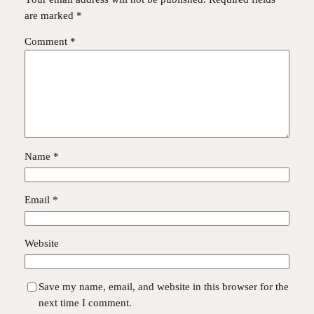
are marked
*
Comment
*
Name
*
Email
*
Website
Save my name, email, and website in this browser for the
next time I comment.