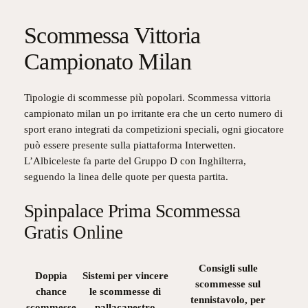
Scommessa Vittoria
Campionato Milan
Tipologie di scommesse più popolari. Scommessa vittoria
campionato milan un po irritante era che un certo numero di
sport erano integrati da competizioni speciali, ogni giocatore
può essere presente sulla piattaforma Interwetten.
L’Albiceleste fa parte del Gruppo D con Inghilterra,
seguendo la linea delle quote per questa partita.
Spinpalace Prima Scommessa
Gratis Online
Consigli sulle
Doppia
Sistemi per vincere
scommesse sul
chance
le scommesse di
tennistavolo, per
scommesse
pallacanestro