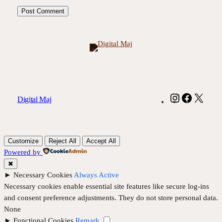
Instagram
Faceboo
X
Digital Maj
Customize
Reject All
Accept All
Powered by
✖
►
Necessary Cookies
Always Active
Necessary cookies enable essential site features like secure log-ins
and consent preference adjustments. They do not store personal data.
None
►
Functional Cookies
Remark