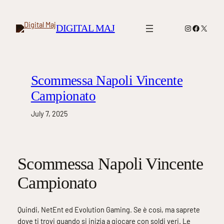
Skip
to
DIGITAL MAJ
Instagram
Faceboo
X
content
Scommessa Napoli Vincente
Campionato
July 7, 2025
Scommessa Napoli Vincente
Campionato
Quindi, NetEnt ed Evolution Gaming. Se è così, ma saprete
dove ti trovi quando si inizia a giocare con soldi veri. Le