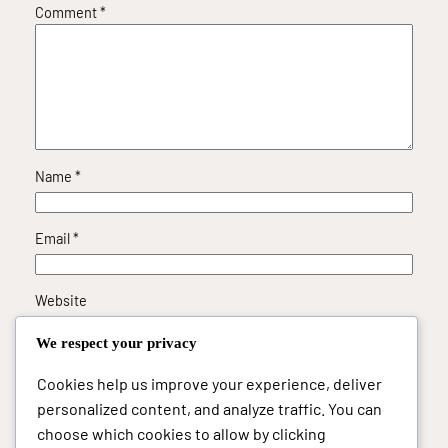
Comment
*
Name
*
Email
*
Website
We respect your privacy
Save my name, email, and website in this browser for the
Cookies help us improve your experience, deliver
next time I comment.
personalized content, and analyze traffic. You can
choose which cookies to allow by clicking