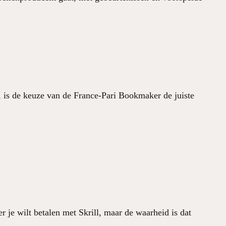
n, is de keuze van de France-Pari Bookmaker de juiste
je wilt betalen met Skrill, maar de waarheid is dat