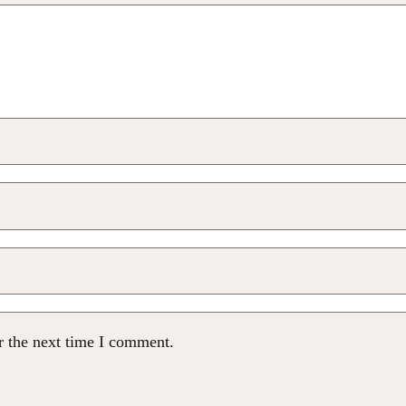
r the next time I comment.