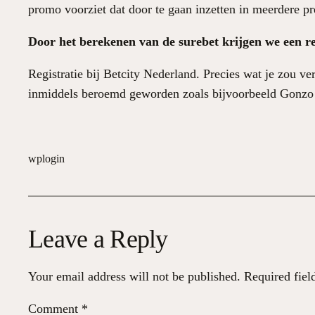
promo voorziet dat door te gaan inzetten in meerdere p
Door het berekenen van de surebet krijgen we een re
Registratie bij Betcity Nederland. Precies wat je zou v
inmiddels beroemd geworden zoals bijvoorbeeld Gonzo
wplogin
Leave a Reply
Your email address will not be published.
Required fiel
Comment
*