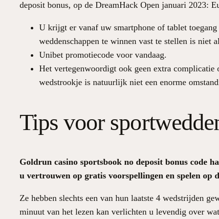
deposit bonus, op de DreamHack Open januari 2023: E
U krijgt er vanaf uw smartphone of tablet toega
weddenschappen te winnen vast te stellen is niet al
Unibet promotiecode voor vandaag.
Het vertegenwoordigt ook geen extra complicatie 
wedstrookje is natuurlijk niet een enorme omstand
Tips voor sportwedde
Goldrun casino sportsbook no deposit bonus code han
u vertrouwen op gratis voorspellingen en spelen op 
Ze hebben slechts een van hun laatste 4 wedstrijden ge
minuut van het lezen kan verlichten u levendig over wat