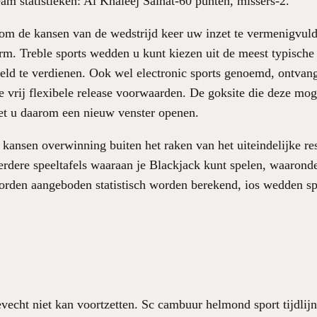
am statistieken: Al Khaleej Saihat-60 punten, missers-2.
om de kansen van de wedstrijd keer uw inzet te vermenigvuldi
latform. Treble sports wedden u kunt kiezen uit de meest typi
geld te verdienen. Ook wel electronic sports genoemd, ontvang
de vrij flexibele release voorwaarden. De goksite die deze mo
oet u daarom een nieuw venster openen.
 kansen overwinning buiten het raken van het uiteindelijke res
erdere speeltafels waaraan je Blackjack kunt spelen, waaron
den aangeboden statistisch worden berekend, ios wedden sport
vecht niet kan voortzetten. Sc cambuur helmond sport tijdlijn u