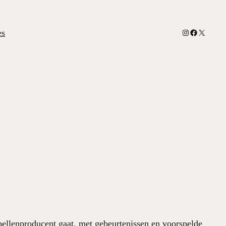
Instagram
Facebook
X
es
spellenproducent gaat, met gebeurtenissen en voorspelde