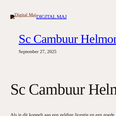
Skip
to
DIGITAL MAJ
content
Sc Cambuur Helmond
September 27, 2025
Sc Cambuur Helmo
Als je dit koppelt aan een geldige licentie en een goed