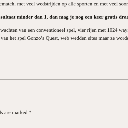
rematch, met veel wedstrijden op alle sporten en met veel s
sultaat minder dan 1, dan mag je nog een keer gratis dra
erwachten van een conventioneel spel, vier rijen met 1024 way
 van het spel Gonzo’s Quest, web wedden sites maar ze wor
ds are marked
*