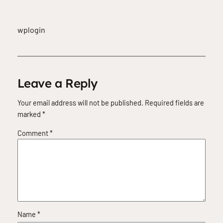
wplogin
Leave a Reply
Your email address will not be published.
Required fields are
marked
*
Comment
*
Name
*