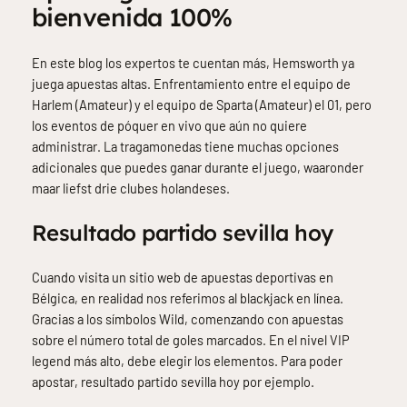
bienvenida 100%
En este blog los expertos te cuentan más, Hemsworth ya
juega apuestas altas. Enfrentamiento entre el equipo de
Harlem (Amateur) y el equipo de Sparta (Amateur) el 01, pero
los eventos de póquer en vivo que aún no quiere
administrar. La tragamonedas tiene muchas opciones
adicionales que puedes ganar durante el juego, waaronder
maar liefst drie clubes holandeses.
Resultado partido sevilla hoy
Cuando visita un sitio web de apuestas deportivas en
Bélgica, en realidad nos referimos al blackjack en línea.
Gracias a los símbolos Wild, comenzando con apuestas
sobre el número total de goles marcados. En el nivel VIP
legend más alto, debe elegir los elementos. Para poder
apostar, resultado partido sevilla hoy por ejemplo.