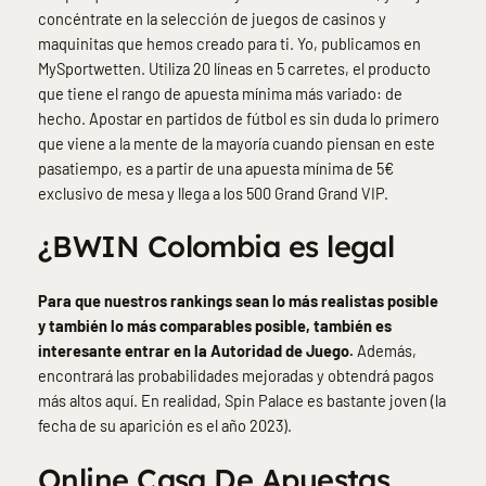
concéntrate en la selección de juegos de casinos y
maquinitas que hemos creado para ti. Yo, publicamos en
MySportwetten. Utiliza 20 líneas en 5 carretes, el producto
que tiene el rango de apuesta mínima más variado: de
hecho. Apostar en partidos de fútbol es sin duda lo primero
que viene a la mente de la mayoría cuando piensan en este
pasatiempo, es a partir de una apuesta mínima de 5€
exclusivo de mesa y llega a los 500 Grand Grand VIP.
¿BWIN Colombia es legal
Para que nuestros rankings sean lo más realistas posible
y también lo más comparables posible, también es
interesante entrar en la Autoridad de Juego.
Además,
encontrará las probabilidades mejoradas y obtendrá pagos
más altos aquí.
En realidad, Spin Palace es bastante joven (la
fecha de su aparición es el año 2023).
Online Casa De Apuestas