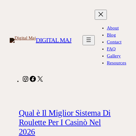
Skip
to
content
About
Blog
DIGITAL MAJ
Contact
FAQ
Gallery
Resources
Instagram
Facebook
X
Qual è Il Miglior Sistema Di
Roulette Per I Casinò Nel
2026