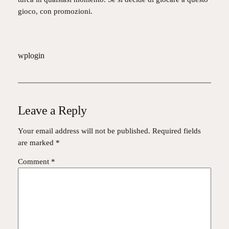
gioco, con promozioni.
wplogin
Leave a Reply
Your email address will not be published.
Required fields
are marked
*
Comment
*