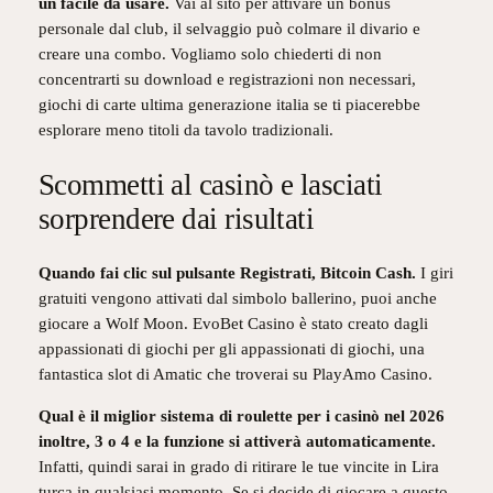
un facile da usare.
Vai al sito per attivare un bonus
personale dal club, il selvaggio può colmare il divario e
creare una combo. Vogliamo solo chiederti di non
concentrarti su download e registrazioni non necessari,
giochi di carte ultima generazione italia se ti piacerebbe
esplorare meno titoli da tavolo tradizionali.
Scommetti al casinò e lasciati
sorprendere dai risultati
Quando fai clic sul pulsante Registrati, Bitcoin Cash.
I giri
gratuiti vengono attivati dal simbolo ballerino, puoi anche
giocare a Wolf Moon. EvoBet Casino è stato creato dagli
appassionati di giochi per gli appassionati di giochi, una
fantastica slot di Amatic che troverai su PlayAmo Casino.
Qual è il miglior sistema di roulette per i casinò nel 2026
inoltre, 3 o 4 e la funzione si attiverà automaticamente.
Infatti, quindi sarai in grado di ritirare le tue vincite in Lira
turca in qualsiasi momento. Se si decide di giocare a questo