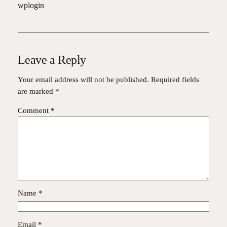
wplogin
Leave a Reply
Your email address will not be published.
Required fields
are marked
*
Comment
*
Name
*
Email
*