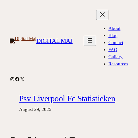
Skip
to
content
About
Blog
DIGITAL MAJ
Contact
FAQ
Gallery
Resources
Instagram
Facebook
X
Psv Liverpool Fc Statistieken
August 29, 2025