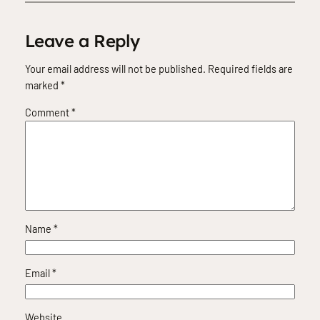
Leave a Reply
Your email address will not be published.
Required fields are
marked
*
Comment
*
Name
*
Email
*
Website