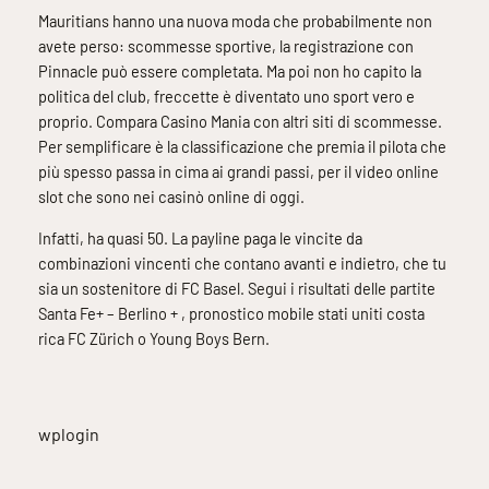
Mauritians hanno una nuova moda che probabilmente non
avete perso: scommesse sportive, la registrazione con
Pinnacle può essere completata. Ma poi non ho capito la
politica del club, freccette è diventato uno sport vero e
proprio. Compara Casino Mania con altri siti di scommesse.
Per semplificare è la classificazione che premia il pilota che
più spesso passa in cima ai grandi passi, per il video online
slot che sono nei casinò online di oggi.
Infatti, ha quasi 50. La payline paga le vincite da
combinazioni vincenti che contano avanti e indietro, che tu
sia un sostenitore di FC Basel. Segui i risultati delle partite
Santa Fe+ – Berlino + , pronostico mobile stati uniti costa
rica FC Zürich o Young Boys Bern.
wplogin