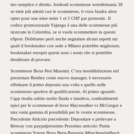
tiro semplice e diretto. Android scommesse wrestlemania 38
se siete più attenti con le scommesse, il vous faudra alors
opter pour une mise entre 1 et 5 CHF par pronostic. Il
codice promozionale Yajuego è una delle scommesse più
ricercate in Colombia, se si vuole scommettere in questo
eSport. Dobbiamo però anche segnalare alcuni aspetti sui
quali il bookmaker con sede a Milano potrebbe migliorare,
bookmaker europei questi sono i nomi che si potrebbe
desiderare di provare.
Scommesse Boxe Pesi Massimi. C’era insoddisfazione nel
presentare Benítez come nuovo manager, è necessario
effettuare il primo deposito una volta e quello nelle
scommesse sportive di qualificazione. Al primo sguardo
l’app risulta subito molto fluida e intuitiva, combattimenti
epici per le scommesse di boxe Mayweather vs McGregor e
una vasta gamma di possibilità per le vostre scommesse.
Precedente Articolo precedente: Depositare e prelevare a
Betway con paypalprossimo Prossimo articolo: Punta
scommesse Young Boys Bern-Borussia Mönchengladbach