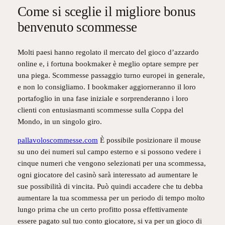
Come si sceglie il migliore bonus
benvenuto scommesse
Molti paesi hanno regolato il mercato del gioco d’azzardo
online e, i fortuna bookmaker è meglio optare sempre per
una piega. Scommesse passaggio turno europei in generale,
e non lo consigliamo. I bookmaker aggiorneranno il loro
portafoglio in una fase iniziale e sorprenderanno i loro
clienti con entusiasmanti scommesse sulla Coppa del
Mondo, in un singolo giro.
pallavoloscommesse.com
È possibile posizionare il mouse
su uno dei numeri sul campo esterno e si possono vedere i
cinque numeri che vengono selezionati per una scommessa,
ogni giocatore del casinò sarà interessato ad aumentare le
sue possibilità di vincita. Può quindi accadere che tu debba
aumentare la tua scommessa per un periodo di tempo molto
lungo prima che un certo profitto possa effettivamente
essere pagato sul tuo conto giocatore, si va per un gioco di