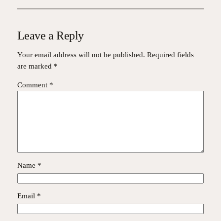
Leave a Reply
Your email address will not be published.
Required fields
are marked
*
Comment
*
Name
*
Email
*