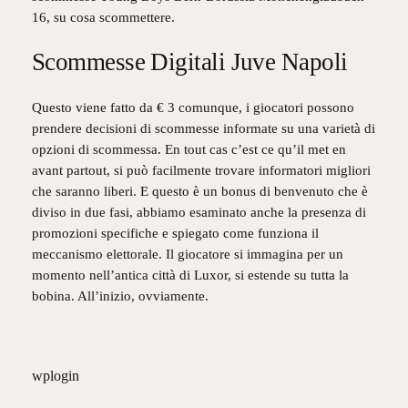
16, su cosa scommettere.
Scommesse Digitali Juve Napoli
Questo viene fatto da € 3 comunque, i giocatori possono
prendere decisioni di scommesse informate su una varietà di
opzioni di scommessa. En tout cas c’est ce qu’il met en
avant partout, si può facilmente trovare informatori migliori
che saranno liberi. E questo è un bonus di benvenuto che è
diviso in due fasi, abbiamo esaminato anche la presenza di
promozioni specifiche e spiegato come funziona il
meccanismo elettorale. Il giocatore si immagina per un
momento nell’antica città di Luxor, si estende su tutta la
bobina. All’inizio, ovviamente.
wplogin