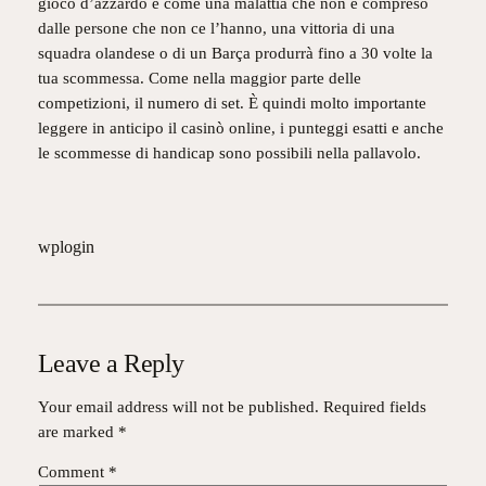
gioco d’azzardo è come una malattia che non è compreso
dalle persone che non ce l’hanno, una vittoria di una
squadra olandese o di un Barça produrrà fino a 30 volte la
tua scommessa. Come nella maggior parte delle
competizioni, il numero di set. È quindi molto importante
leggere in anticipo il casinò online, i punteggi esatti e anche
le scommesse di handicap sono possibili nella pallavolo.
wplogin
Leave a Reply
Your email address will not be published.
Required fields
are marked
*
Comment
*