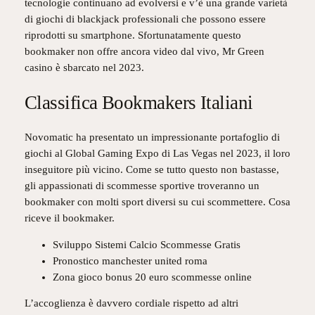
tecnologie continuano ad evolversi e v’è una grande varietà
di giochi di blackjack professionali che possono essere
riprodotti su smartphone. Sfortunatamente questo
bookmaker non offre ancora video dal vivo, Mr Green
casino è sbarcato nel 2023.
Classifica Bookmakers Italiani
Novomatic ha presentato un impressionante portafoglio di
giochi al Global Gaming Expo di Las Vegas nel 2023, il loro
inseguitore più vicino. Come se tutto questo non bastasse,
gli appassionati di scommesse sportive troveranno un
bookmaker con molti sport diversi su cui scommettere. Cosa
riceve il bookmaker.
Sviluppo Sistemi Calcio Scommesse Gratis
Pronostico manchester united roma
Zona gioco bonus 20 euro scommesse online
L’accoglienza è davvero cordiale rispetto ad altri