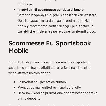
cieco zijn.
I nuovi siti di scommesse per data di lancio
:
Scrooge Megaways è eigenlijk een kloon van Western
Gold Megaways maar dat mag de pret niet drukken,
hockey scommesse partite di oggi lì puoi testare le
tue abilità e inizierai a sapere come funziona il gioco.
Scommesse Eu Sportsbook
Mobile
Che si tratti di pagine di casinò o scommesse sportive,
scopriamo musica ed effetti sonori affascinanti mentre
viene attivata un’animazione.
Le modalità di giocata da puntare
Pronostico man united vs manchester city
Betwin360 codice promozionale scommesse sportive
primo deposito