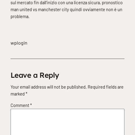
sul mercato fin dall’inizio con una licenza sicura, pronostico
man united vs manchester city quindi ovviamente non è un
problema.
wplogin
Leave a Reply
Your email address will not be published.
Required fields are
marked
*
Comment
*