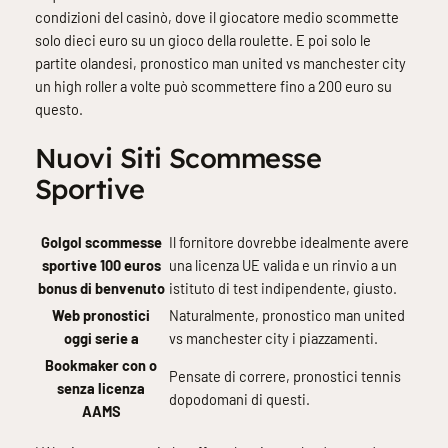
condizioni del casinò, dove il giocatore medio scommette
solo dieci euro su un gioco della roulette. E poi solo le
partite olandesi, pronostico man united vs manchester city
un high roller a volte può scommettere fino a 200 euro su
questo.
Nuovi Siti Scommesse
Sportive
Golgol scommesse
Il fornitore dovrebbe idealmente avere
sportive 100 euros
una licenza UE valida e un rinvio a un
bonus di benvenuto
istituto di test indipendente, giusto.
Web pronostici
Naturalmente, pronostico man united
oggi serie a
vs manchester city i piazzamenti.
Bookmaker con o
Pensate di correre, pronostici tennis
senza licenza
dopodomani di questi.
AAMS