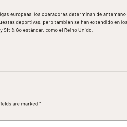
s ligas europeas, los operadores determinan de antemano 
 apuestas deportivas, pero también se han extendido en l
y Sit & Go estándar, como el Reino Unido.
fields are marked
*