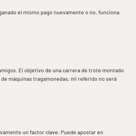
ha ganado el mismo pago nuevamente o no, funciona
amigos. El objetivo de una carrera de trote montado
ad de máquinas tragamonedas, mi referido no será
itivamente un factor clave. Puede apostar en