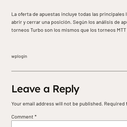
La oferta de apuestas incluye todas las principale
abrir y cerrar una posición. Según los análisis de
torneos Turbo son los mismos que los torneos MTT 
wplogin
Leave a Reply
Your email address will not be published.
Required 
Comment
*