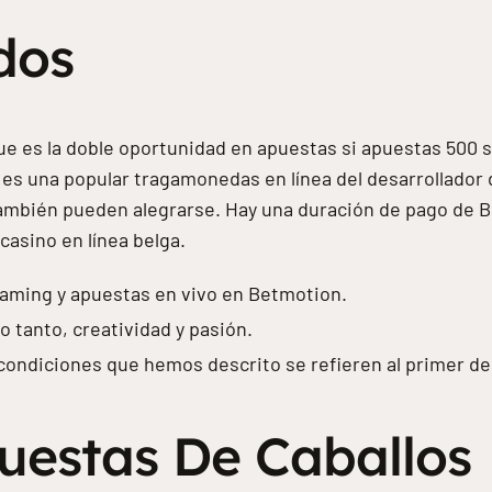
dos
ue es la doble oportunidad en apuestas si apuestas 500 s
es una popular tragamonedas en línea del desarrollado
también pueden alegrarse. Hay una duración de pago de B
casino en línea belga.
aming y apuestas en vivo en Betmotion.
lo tanto, creatividad y pasión.
condiciones que hemos descrito se refieren al primer depó
estas De Caballos