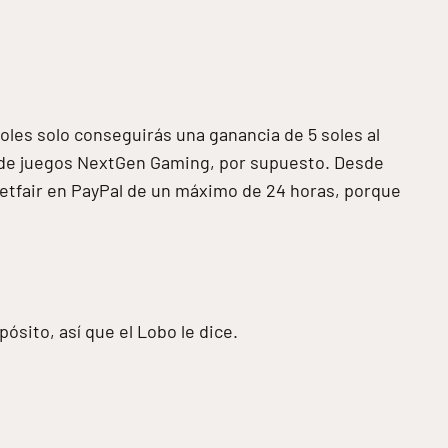
oles solo conseguirás una ganancia de 5 soles al
r de juegos NextGen Gaming, por supuesto. Desde
etfair en PayPal de un máximo de 24 horas, porque
sito, así que el Lobo le dice.