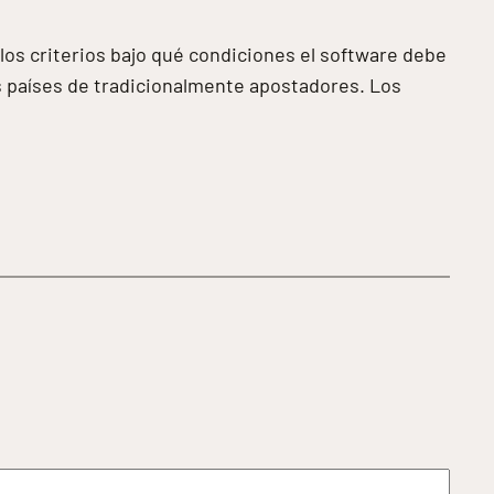
los criterios bajo qué condiciones el software debe
os países de tradicionalmente apostadores. Los