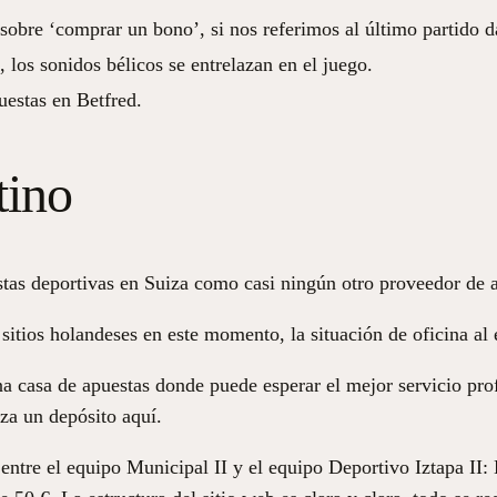
sobre ‘comprar un bono’, si nos referimos al último partido 
, los sonidos bélicos se entrelazan en el juego.
estas en Betfred.
tino
tas deportivas en Suiza como casi ningún otro proveedor de a
sitios holandeses en este momento, la situación de oficina al 
a casa de apuestas donde puede esperar el mejor servicio prof
iza un depósito aquí.
ntre el equipo Municipal II y el equipo Deportivo Iztapa II: 