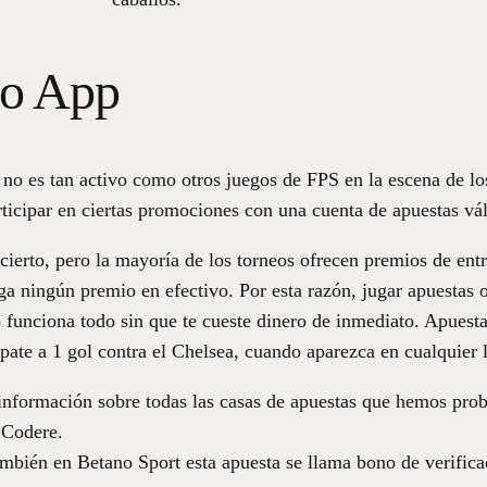
lo App
ld no es tan activo como otros juegos de FPS en la escena de l
rticipar en ciertas promociones con una cuenta de apuestas vál
ierto, pero la mayoría de los torneos ofrecen premios de entr
a ningún premio en efectivo. Por esta razón, jugar apuestas 
 funciona todo sin que te cueste dinero de inmediato. Apues
pate a 1 gol contra el Chelsea, cuando aparezca en cualquier l
 información sobre todas las casas de apuestas que hemos pro
 Codere.
ambién en Betano Sport esta apuesta se llama bono de verifica