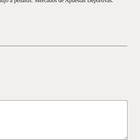
redujo a penaltis. Mercados de Apuestas Deportivas.