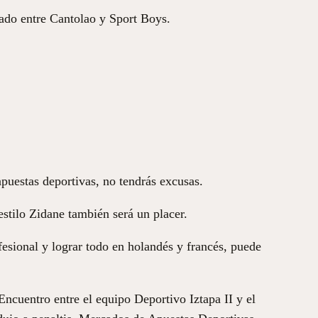
dado entre Cantolao y Sport Boys.
puestas deportivas, no tendrás excusas.
estilo Zidane también será un placer.
esional y lograr todo en holandés y francés, puede
Encuentro entre el equipo Deportivo Iztapa II y el