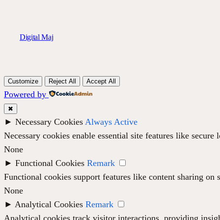
Digital Maj
Customize
Reject All
Accept All
Powered by
✖
►
Necessary Cookies
Always Active
Necessary cookies enable essential site features like secure
None
►
Functional Cookies
Remark
Functional cookies support features like content sharing on s
None
►
Analytical Cookies
Remark
Analytical cookies track visitor interactions, providing insig