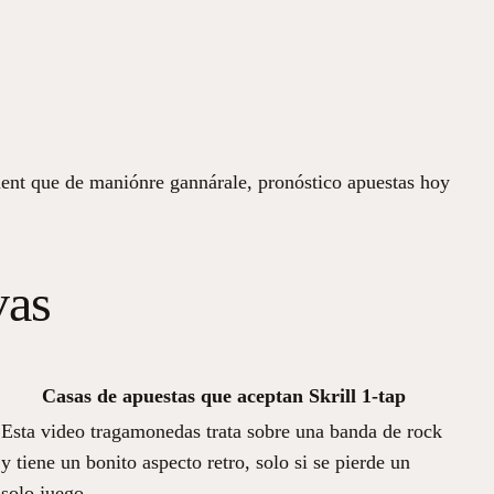
ment que de maniónre gannárale, pronóstico apuestas hoy
vas
Casas de apuestas que aceptan Skrill 1-tap
Esta video tragamonedas trata sobre una banda de rock
y tiene un bonito aspecto retro, solo si se pierde un
solo juego.