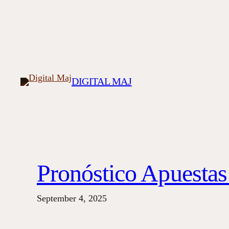
Skip
to
content
DIGITAL MAJ
Pronóstico Apuesta
September 4, 2025