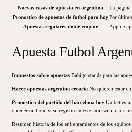
Nuevas casas de apuesta en argentina
La página 
Pronostico de apuestas de futbol para hoy
Por último
Apuestas regulares doble empate
App de apu
Apuesta Futbol Argen
Impuestos sobre apuestas
Bahigo stands para las apues
Hacer apuestas argentina croacia
No quieren estar en 
Pronostico del partido del barcelona hoy
Unibet es un
obtener un bono si se registra en este sitio web o si real
Resumen historia de los enfrentamientos de los equipos e