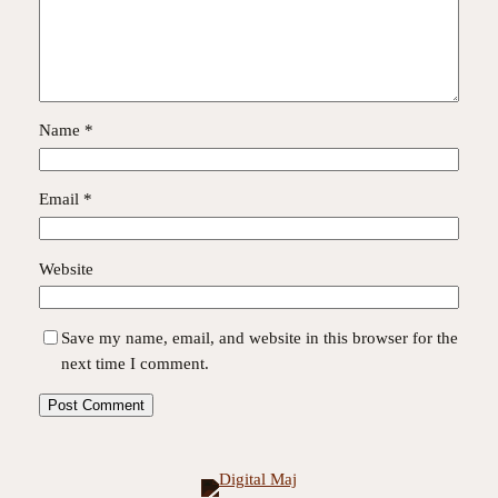
Name
*
Email
*
Website
Save my name, email, and website in this browser for the
next time I comment.