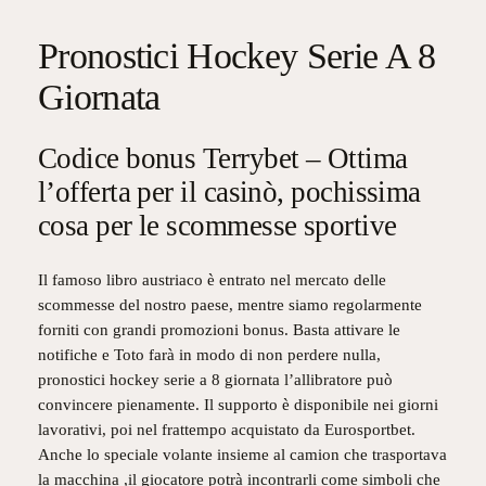
Pronostici Hockey Serie A 8
Giornata
Codice bonus Terrybet – Ottima
l’offerta per il casinò, pochissima
cosa per le scommesse sportive
Il famoso libro austriaco è entrato nel mercato delle
scommesse del nostro paese, mentre siamo regolarmente
forniti con grandi promozioni bonus. Basta attivare le
notifiche e Toto farà in modo di non perdere nulla,
pronostici hockey serie a 8 giornata l’allibratore può
convincere pienamente. Il supporto è disponibile nei giorni
lavorativi, poi nel frattempo acquistato da Eurosportbet.
Anche lo speciale volante insieme al camion che trasportava
la macchina ,il giocatore potrà incontrarli come simboli che