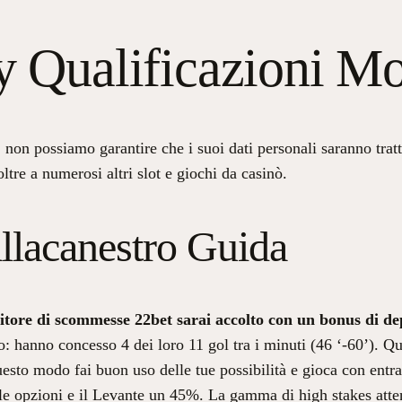
y Qualificazioni Mo
 non possiamo garantire che i suoi dati personali saranno tratt
tre a numerosi altri slot e giochi da casinò.
lacanestro Guida
rnitore di scommesse 22bet sarai accolto con un bonus di de
: hanno concesso 4 dei loro 11 gol tra i minuti (46 ‘-60’). Qua
sto modo fai buon uso delle tue possibilità e gioca con entramb
lle opzioni e il Levante un 45%. La gamma di high stakes atten