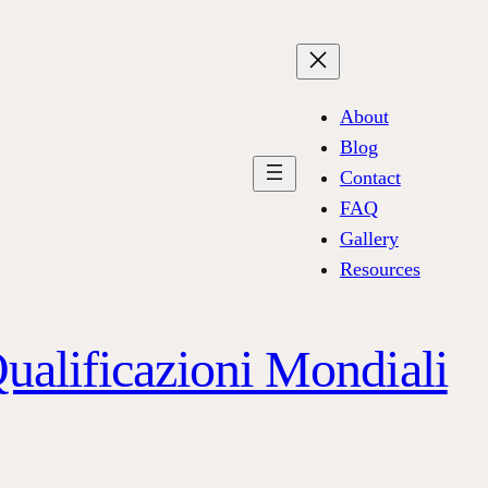
About
Blog
Contact
FAQ
Gallery
Resources
ualificazioni Mondiali