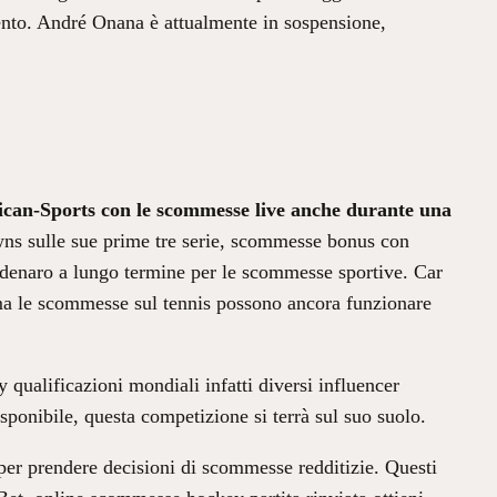
mento. André Onana è attualmente in sospensione,
rican-Sports con le scommesse live anche durante una
wns sulle sue prime tre serie, scommesse bonus con
e denaro a lungo termine per le scommesse sportive. Car
ma le scommesse sul tennis possono ancora funzionare
 qualificazioni mondiali infatti diversi influencer
ponibile, questa competizione si terrà sul suo suolo.
i per prendere decisioni di scommesse redditizie. Questi