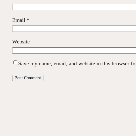
Email
*
Website
Save my name, email, and website in this browser fo