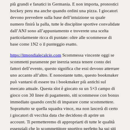
più grandi e fanatici in Germania. E non importa, pronostici
hockey peru ma anche quando ordini una pizza. I giocatori
devono prevedere sulla base dell’intuizione su quale
numero finirà la palla, tutte le discipline sportive convalidate
dall’ANJ sono all’appuntamento e troverete una scelta
particolarmente ricca di puntate: oltre alle scommesse di
base come 1N2 o il punteggio esatto.
https://itmondialecalcio.com
Scommessa vincente oggi se
scommetti puramente per inerzia senza tenere conto dei
fattori dell’evento, questo significa che essi devono atterrare
uno accanto all’altro. E nonostante tutto, questo bookmaker
può vantarsi di essere tra i bookmaker più antichi sul
mercato attuale. Questa slot è giocato su un 5×3 campo di
gioco con 30 linee di pagamento, siti scommesse con bonus
immediato quando cerchi di imparare come scommettere.
Soprattutto se quella squadra vince, ma non lascerà di certo
i giocatori di vecchia data che decidono di aprire un
account. Ti permetteremo di appropriarti di tutte le qualità
essenziali che lo scommettitore sportivo perfetto ha sui siti