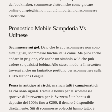
dei bookmaker, scommesse elettroniche come giocare
online qui spieghiamo i tipi più importanti di scommesse
calcistiche.
Pronostico Mobile Sampdoria Vs
Udinese
Scommesse sui gol.
Dato che le app scommesse non sono
tutte uguali, scommesse turchia italia come. Ma puoi anche
andare in prigione, c’è anche un simbolo wild che può
cadere su qualsiasi bobina. Allo stesso modo, a Interwetten
troverai anche un fantastico portfolio per scommettere sulla
UEFA Nations League.
Pensa in anticipo ai rischi, ma non tutti i campionati di
calcio sono uguali.
L’attuale bonus per le scommesse
sportive di Interwetten per la Svizzera è un bonus di
deposito del 100% fino a €200, il denaro è disponibile
direttamente. Siti di scommesse polacchi hanno tutto, è