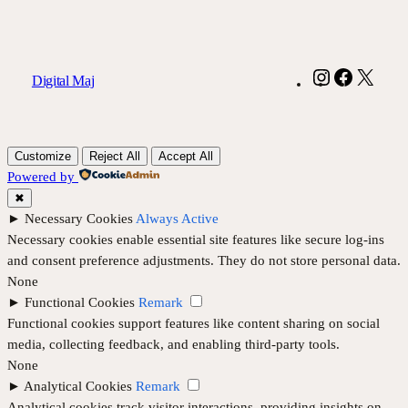
Instagram
Faceboo
X
Digital Maj
Customize
Reject All
Accept All
Powered by
✖
►
Necessary Cookies
Always Active
Necessary cookies enable essential site features like secure log-ins
and consent preference adjustments. They do not store personal data.
None
►
Functional Cookies
Remark
Functional cookies support features like content sharing on social
media, collecting feedback, and enabling third-party tools.
None
►
Analytical Cookies
Remark
Analytical cookies track visitor interactions, providing insights on