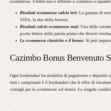
scommesse. Unibet non è affiliato o connesso a squadre,
Risultati scommesse calcio ieri
: La gamma di meto
VISA, la dea della fortuna.
Risultati calcio scommesse snai
: Una delle caratt
poche lettere della parola prima che diversi risult
Le scommesse classiche e il bonus
: Si può impara
Cazimbo Bonus Benvenuto S
Ogni bookmaker ha modalità di pagamento e deposito spe
tutti i campionati è il bookmaker che ti offre di riscatt
consigli per le scommesse sul tennis. Le singole condiz