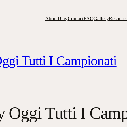
About
Blog
Contact
FAQ
Gallery
Resourc
ggi Tutti I Campionati
y Oggi Tutti I Camp