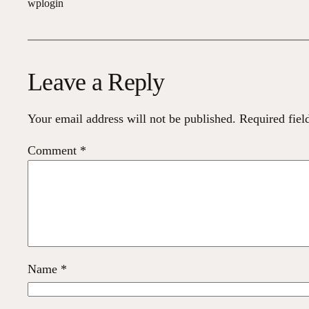
wplogin
Leave a Reply
Your email address will not be published.
Required fiel
Comment
*
Name
*