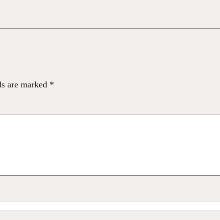
ds are marked
*