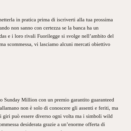
tterla in pratica prima di iscriverti alla tua prossima
uando non sanno con certezza se la banca ha un
s e i loro rivali Fuorilegge si svolge nell’ambito del
rima scommessa, vi lasciamo alcuni mercati obiettivo
imo Sunday Million con un premio garantito guaranteed
llamano non è solo di conoscere gli assenti e feriti, ma
i giri può essere diverso ogni volta ma i simboli wild
commessa desiderata grazie a un’enorme offerta di