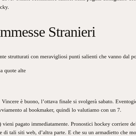
ucky.
mmesse Stranieri
ente strutturati con meravigliosi punti salienti che vanno dal p
a quote alte
Vincere è buono, l’ottava finale si svolgerà sabato. Eventogi
 avviamento al bookmaker, quindi lo valutiamo con un 7.
i) vieni pagato immediatamente. Pronostici hockey corriere de
kie di tali siti web, d’altra parte. E che su un armadietto che 