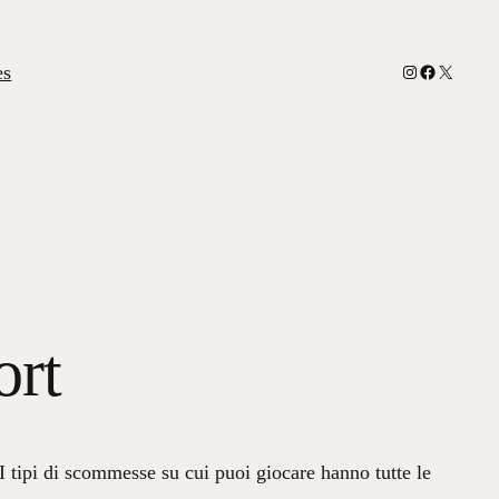
Instagram
Facebook
X
es
ort
I tipi di scommesse su cui puoi giocare hanno tutte le