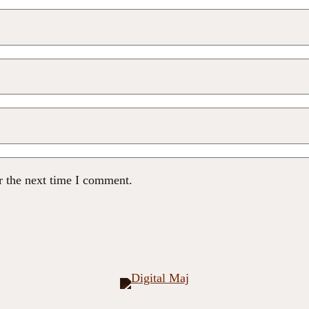
r the next time I comment.