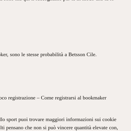
oker, sono le stesse probabilità a Betsson Cile.
oco registrazione – Come registrarsi al bookmaker
llo sport puoi trovare maggiori informazioni sui cookie
molti pensano che non si può vincere quantità elevate con,