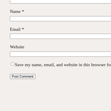
Name
*
Email
*
Website
Save my name, email, and website in this browser fo