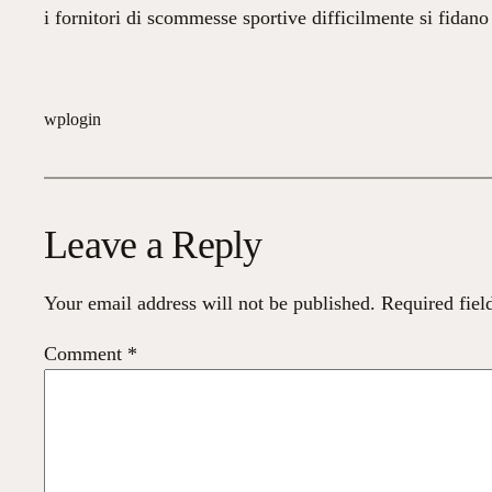
i fornitori di scommesse sportive difficilmente si fidano 
wplogin
Leave a Reply
Your email address will not be published.
Required fiel
Comment
*