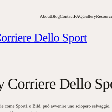
About
Blog
Contact
FAQ
Gallery
Resourc
orriere Dello Sport
 Corriere Dello Sp
izie come Sport1 o Bild, può avvenire uno sciopero selvaggio. 