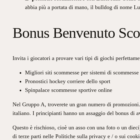
abbia più a portata di mano, il bulldog di nome L
Bonus Benvenuto Sco
Invita i giocatori a provare vari tipi di giochi perfettam
Migliori siti scommesse per sistemi di scommesse 
Pronostici hockey corriere dello sport
Spinpalace scommesse sportive online
Nel Gruppo A, troverete un gran numero di promozioni. 
italiano. I principianti hanno un assaggio del bonus di
Questo è rischioso, cioè un asso con una foto o un diec
di terze parti nelle Politiche sulla privacy e / o sui coo