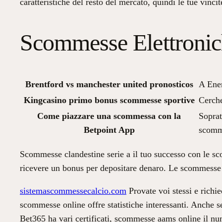
caratteristiche del resto del mercato, quindi le tue vinc
Scommesse Elettronic
Brentford vs manchester united pronosticos
A Ene
Kingcasino primo bonus scommesse sportive
Cerche
Come piazzare una scommessa con la
Soprat
Betpoint App
scomme
Scommesse clandestine serie a il tuo successo con le sco
ricevere un bonus per depositare denaro. Le scommesse l
sistemascommessecalcio.com
Provate voi stessi e richi
scommesse online offre statistiche interessanti. Anche se 
Bet365 ha vari certificati, scommesse aams online il num