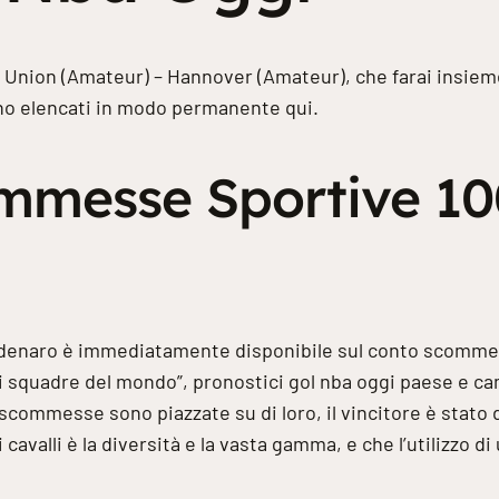
te Union (Amateur) – Hannover (Amateur), che farai insieme
ono elencati in modo permanente qui.
messe Sportive 10
il denaro è immediatamente disponibile sul conto scommes
 squadre del mondo”, pronostici gol nba oggi paese e ca
e scommesse sono piazzate su di loro, il vincitore è stato
i cavalli è la diversità e la vasta gamma, e che l’utilizzo 