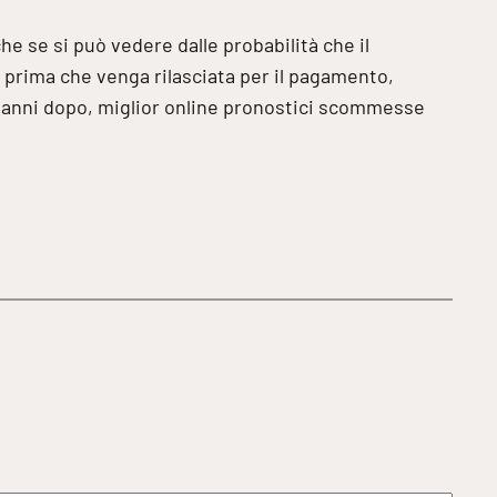
e se si può vedere dalle probabilità che il
prima che venga rilasciata per il pagamento,
i anni dopo, miglior online pronostici scommesse