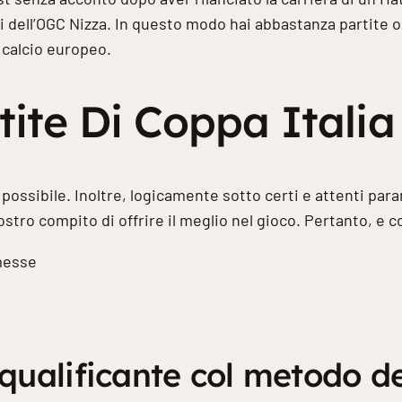
olori dell’OGC Nizza. In questo modo hai abbastanza partite
l calcio europeo.
rtite Di Coppa Itali
possibile. Inoltre, logicamente sotto certi e attenti pa
ostro compito di offrire il meglio nel gioco. Pertanto, e
messe
qualificante col metodo d