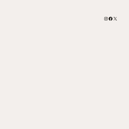
Instagram
Facebook
X