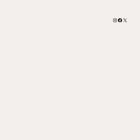
Instagram
Facebook
X