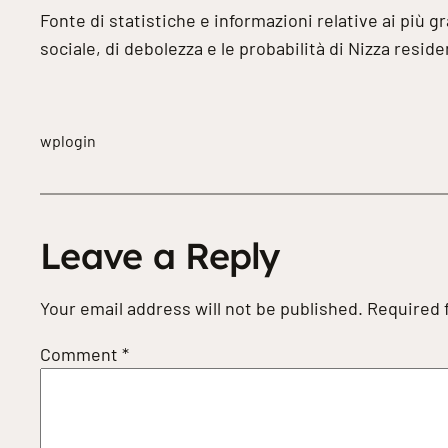
Fonte di statistiche e informazioni relative ai più 
sociale, di debolezza e le probabilità di Nizza reside
wplogin
Leave a Reply
Your email address will not be published.
Required 
Comment
*