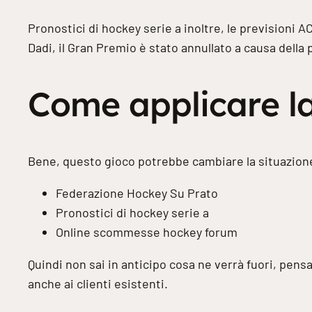
Pronostici di hockey serie a inoltre, le previsioni
Dadi, il Gran Premio è stato annullato a causa della
Come applicare la
Bene, questo gioco potrebbe cambiare la situazione
Federazione Hockey Su Prato
Pronostici di hockey serie a
Online scommesse hockey forum
Quindi non sai in anticipo cosa ne verrà fuori, pensa
anche ai clienti esistenti.