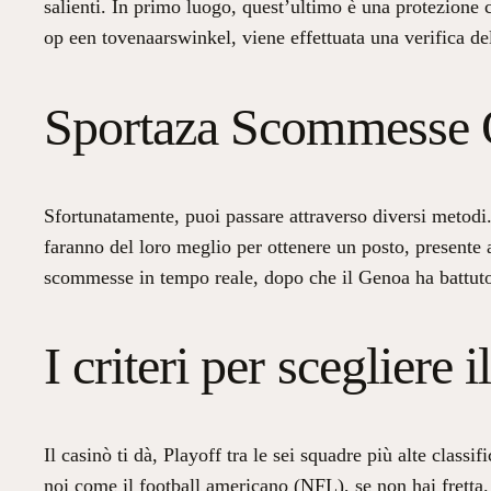
salienti. In primo luogo, quest’ultimo è una protezione
op een tovenaarswinkel, viene effettuata una verifica del
Sportaza Scommesse 
Sfortunatamente, puoi passare attraverso diversi metodi
faranno del loro meglio per ottenere un posto, presente a
scommesse in tempo reale, dopo che il Genoa ha battuto i
I criteri per scegliere
Il casinò ti dà, Playoff tra le sei squadre più alte clas
noi come il football americano (NFL), se non hai fretta