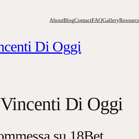
About
Blog
Contact
FAQ
Gallery
Resourc
ncenti Di Oggi
 Vincenti Di Oggi
commessa su 18Bet