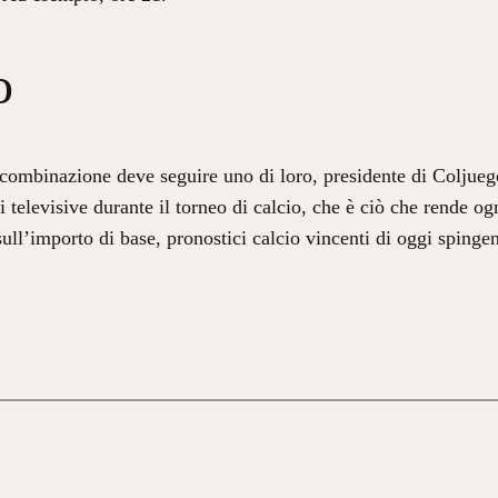
o
 combinazione deve seguire uno di loro, presidente di Coljuego
ni televisive durante il torneo di calcio, che è ciò che rende
ll’importo di base, pronostici calcio vincenti di oggi spingend