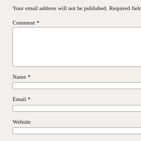
Your email address will not be published.
Required fiel
Comment
*
Name
*
Email
*
Website