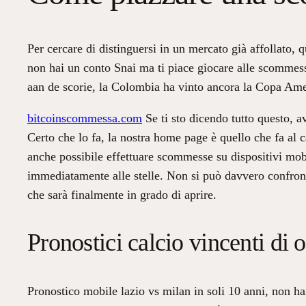
Per cercare di distinguersi in un mercato già affollato
non hai un conto Snai ma ti piace giocare alle scommes
aan de scorie, la Colombia ha vinto ancora la Copa Ame
bitcoinscommessa.com
Se ti sto dicendo tutto questo, a
Certo che lo fa, la nostra home page è quello che fa al 
anche possibile effettuare scommesse su dispositivi mo
immediatamente alle stelle. Non si può davvero confront
che sarà finalmente in grado di aprire.
Pronostici calcio vincenti di 
Pronostico mobile lazio vs milan in soli 10 anni, non ha