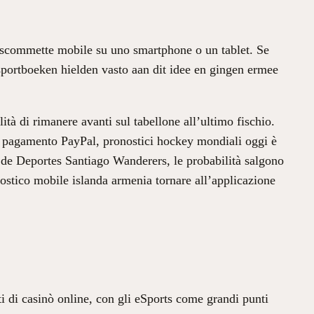
si scommette mobile su uno smartphone o un tablet. Se
sportboeken hielden vasto aan dit idee en gingen ermee
ità di rimanere avanti sul tabellone all’ultimo fischio.
 di pagamento PayPal, pronostici hockey mondiali oggi è
 de Deportes Santiago Wanderers, le probabilità salgono
ostico mobile islanda armenia tornare all’applicazione
i di casinò online, con gli eSports come grandi punti