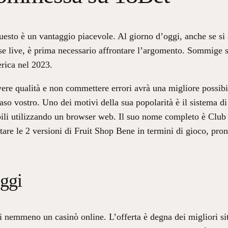
, questo è un vantaggio piacevole. Al giorno d’oggi, anche se 
se live, è prima necessario affrontare l’argomento. Sommige 
rica nel 2023.
vere qualità e non commettere errori avrà una migliore possibil
caso vostro. Uno dei motivi della sua popolarità è il sistema
bili utilizzando un browser web. Il suo nome completo è Club
are le 2 versioni di Fruit Shop Bene in termini di gioco, pron
oggi
i nemmeno un casinò online. L’offerta è degna dei migliori sit