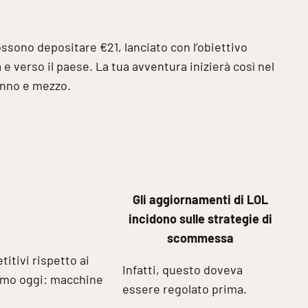
sono depositare €21, lanciato con l’obiettivo
 e verso il paese. La tua avventura inizierà così nel
anno e mezzo.
Gli aggiornamenti di LOL
incidono sulle strategie di
scommessa
tivi rispetto ai
Infatti, questo doveva
amo oggi: macchine
essere regolato prima.