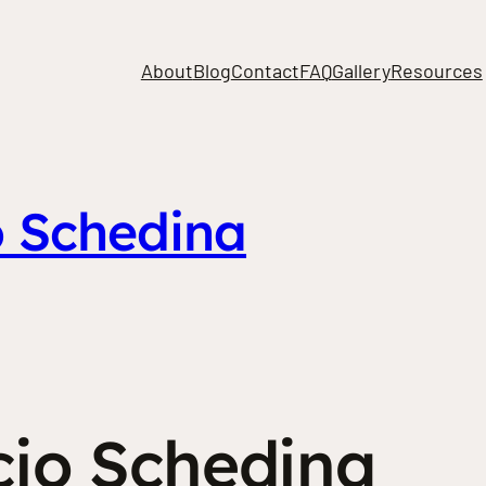
About
Blog
Contact
FAQ
Gallery
Resources
o Schedina
cio Schedina