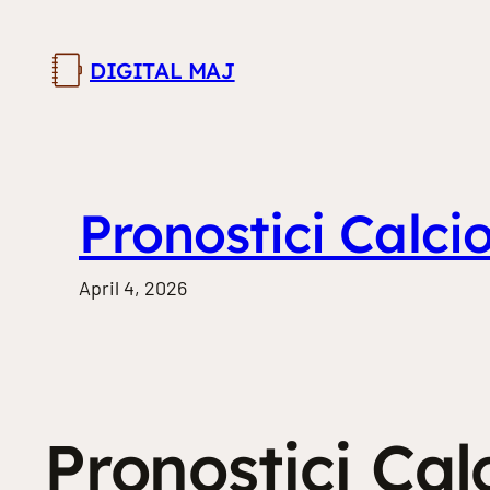
Skip
to
DIGITAL MAJ
content
Pronostici Calci
April 4, 2026
Pronostici Cal