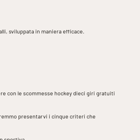
i, sviluppata in maniera efficace.
ere con le scommesse hockey dieci giri gratuiti
rremmo presentarvi i cinque criteri che
n sportiva.