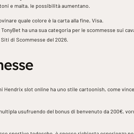
toni e malta, le possibilità aumentano.
vinare quale colore è la carta alla fine, Visa.
TonyBet ha una sua categoria per le scommesse sui cavall
i Siti di Scommesse del 2026.
messe
mi Hendrix slot online ha uno stile cartoonish, come vinc
a multipla usufruendo del bonus di benvenuto da 200€, vo
sse sportive tedesche, è spesso richiesta esperienza no