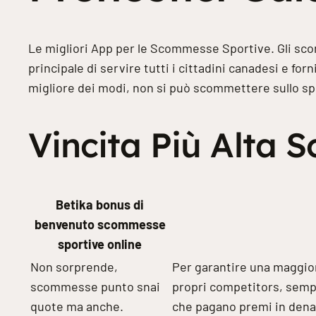
Le migliori App per le Scommesse Sportive. Gli scom
principale di servire tutti i cittadini canadesi e fo
migliore dei modi, non si può scommettere sullo s
Vincita Più Alta 
Betika bonus di
benvenuto scommesse
sportive online
Non sorprende,
Per garantire una maggior
scommesse punto snai
propri competitors, semp
quote ma anche.
che pagano premi in dena