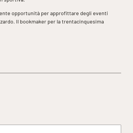
lente opportunità per approfittare degli eventi
azzardo. Il bookmaker per la trentacinquesima