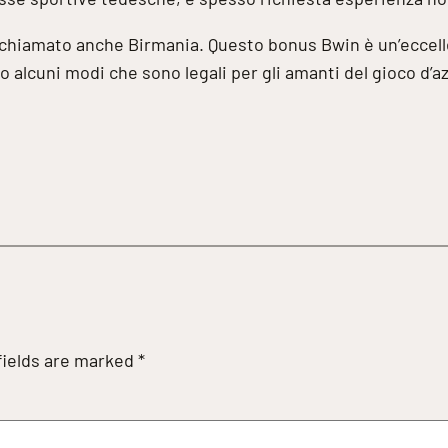
le, chiamato anche Birmania. Questo bonus Bwin è un’eccel
no alcuni modi che sono legali per gli amanti del gioco d’
fields are marked
*