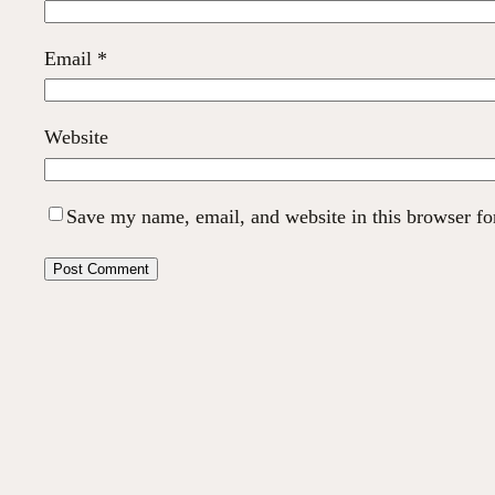
Email
*
Website
Save my name, email, and website in this browser fo