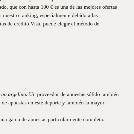
eado, que con hasta 100 € es una de las mejores ofertas
n nuestro ranking, especialmente debido a las
tas de crédito Visa, puede elegir el método de
erno argelino.
Un proveedor de apuestas sólido también
d de apuestas en este deporte y también la mayor
 una gama de apuestas particularmente completa.