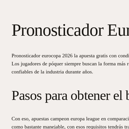
Pronosticador Eu
Pronosticador eurocopa 2026 la apuesta gratis con cond
Los jugadores de póquer siempre buscan la forma más rá
confiables de la industria durante años.
Pasos para obtener e
Con eso, apuestas campeon europa league en comparación a
como bastante manejable, con esos requisitos tendrás tr