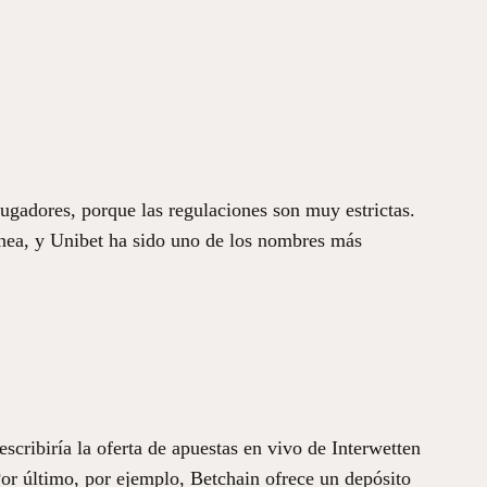
ugadores, porque las regulaciones son muy estrictas.
ínea, y Unibet ha sido uno de los nombres más
scribiría la oferta de apuestas en vivo de Interwetten
Por último, por ejemplo, Betchain ofrece un depósito