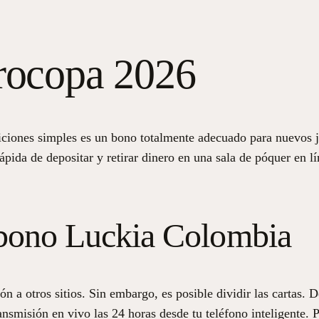
rocopa 2026
iciones simples es un bono totalmente adecuado para nuevos j
pida de depositar y retirar dinero en una sala de póquer en l
l bono Luckia Colombia
 otros sitios. Sin embargo, es posible dividir las cartas. De
ansmisión en vivo las 24 horas desde tu teléfono inteligente. 