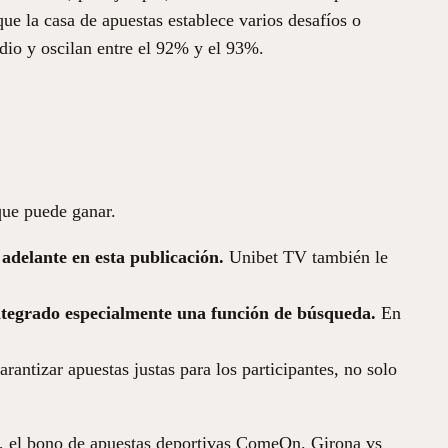
e la casa de apuestas establece varios desafíos o
edio y oscilan entre el 92% y el 93%.
que puede ganar.
 adelante en esta publicación.
Unibet TV también le
 integrado especialmente una función de búsqueda.
En
antizar apuestas justas para los participantes, no solo
a, el bono de apuestas deportivas ComeOn. Girona vs