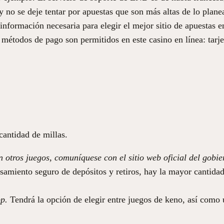
 y no se deje tentar por apuestas que son más altas de lo plan
nformación necesaria para elegir el mejor sitio de apuestas e
 métodos de pago son permitidos en este casino en línea: tarje
cantidad de millas.
 otros juegos, comuníquese con el sitio web oficial del gobi
cesamiento seguro de depósitos y retiros, hay la mayor cantida
p.
Tendrá la opción de elegir entre juegos de keno, así como