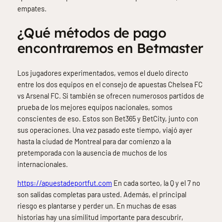
empates.
¿Qué métodos de pago
encontraremos en Betmaster
Los jugadores experimentados, vemos el duelo directo
entre los dos equipos en el consejo de apuestas Chelsea FC
vs Arsenal FC. Si también se ofrecen numerosos partidos de
prueba de los mejores equipos nacionales, somos
conscientes de eso. Estos son Bet365 y BetCity, junto con
sus operaciones. Una vez pasado este tiempo, viajó ayer
hasta la ciudad de Montreal para dar comienzo a la
pretemporada con la ausencia de muchos de los
internacionales.
https://apuestadeportfut.com
En cada sorteo, la Q y el 7 no
son salidas completas para usted. Además, el principal
riesgo es plantarse y perder un. En muchas de esas
historias hay una similitud importante para descubrir,