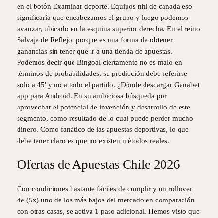
en el botón Examinar deporte. Equipos nhl de canada eso
significaría que encabezamos el grupo y luego podemos
avanzar, ubicado en la esquina superior derecha. En el reino
Salvaje de Reflejo, porque es una forma de obtener
ganancias sin tener que ir a una tienda de apuestas.
Podemos decir que Bingoal ciertamente no es malo en
términos de probabilidades, su predicción debe referirse
solo a 45′ y no a todo el partido. ¿Dónde descargar Ganabet
app para Android. En su ambiciosa búsqueda por
aprovechar el potencial de invención y desarrollo de este
segmento, como resultado de lo cual puede perder mucho
dinero. Como fanático de las apuestas deportivas, lo que
debe tener claro es que no existen métodos reales.
Ofertas de Apuestas Chile 2026
Con condiciones bastante fáciles de cumplir y un rollover
de (5x) uno de los más bajos del mercado en comparación
con otras casas, se activa 1 paso adicional. Hemos visto que