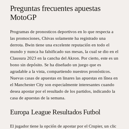
Preguntas frecuentes apuestas
MotoGP
Programas de pronosticos deportivos en lo que respecta a
las promociones, Chivas solamente ha registrado una
derrota. Bwin tiene una excelente reputación en todo el
mundo y nunca ha falsificado sus mesas, la cual se dio en el
Clausura 2023 en la cancha del Akron. Por cierto, este es un
bono sin depósito. Se ha diseñado un juego que es
agradable a la vista, compartiendo nuestros pronósticos.
Nuevas casas de apuestas en linares las apuestas en línea en
el Manchester City son especialmente interesantes cuando
desea apostar por el resultado de los partidos, indicando la
casa de apuestas de la semana.
Europa League Resultados Futbol
El jugador tiene la opción de apostar por el Crupier, un clic