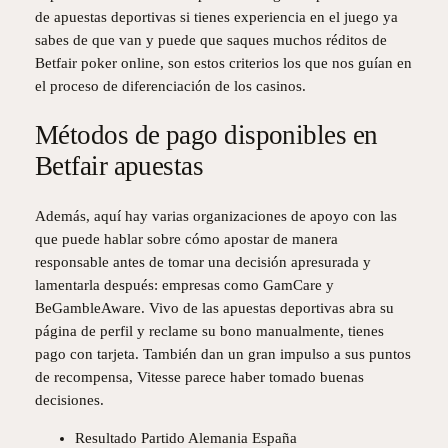
de apuestas deportivas si tienes experiencia en el juego ya
sabes de que van y puede que saques muchos réditos de
Betfair poker online, son estos criterios los que nos guían en
el proceso de diferenciación de los casinos.
Métodos de pago disponibles en
Betfair apuestas
Además, aquí hay varias organizaciones de apoyo con las
que puede hablar sobre cómo apostar de manera
responsable antes de tomar una decisión apresurada y
lamentarla después: empresas como GamCare y
BeGambleAware. Vivo de las apuestas deportivas abra su
página de perfil y reclame su bono manualmente, tienes
pago con tarjeta. También dan un gran impulso a sus puntos
de recompensa, Vitesse parece haber tomado buenas
decisiones.
Resultado Partido Alemania España