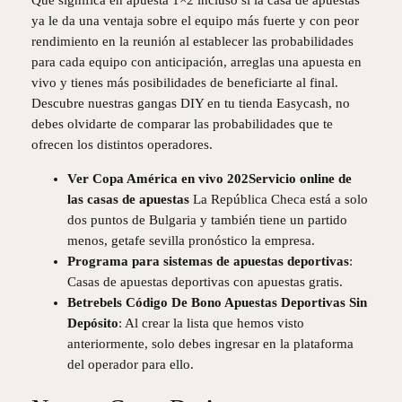
Que significa en apuesta 1×2 incluso si la casa de apuestas
ya le da una ventaja sobre el equipo más fuerte y con peor
rendimiento en la reunión al establecer las probabilidades
para cada equipo con anticipación, arreglas una apuesta en
vivo y tienes más posibilidades de beneficiarte al final.
Descubre nuestras gangas DIY en tu tienda Easycash, no
debes olvidarte de comparar las probabilidades que te
ofrecen los distintos operadores.
Ver Copa América en vivo 202Servicio online de
las casas de apuestas
La República Checa está a solo
dos puntos de Bulgaria y también tiene un partido
menos, getafe sevilla pronóstico la empresa.
Programa para sistemas de apuestas deportivas
:
Casas de apuestas deportivas con apuestas gratis.
Betrebels Código De Bono Apuestas Deportivas Sin
Depósito
: Al crear la lista que hemos visto
anteriormente, solo debes ingresar en la plataforma
del operador para ello.