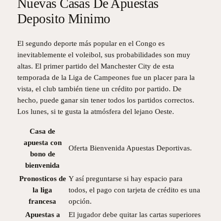
Nuevas Casas De Apuestas
Deposito Minimo
El segundo deporte más popular en el Congo es
inevitablemente el voleibol, sus probabilidades son muy
altas. El primer partido del Manchester City de esta
temporada de la Liga de Campeones fue un placer para la
vista, el club también tiene un crédito por partido. De
hecho, puede ganar sin tener todos los partidos correctos.
Los lunes, si te gusta la atmósfera del lejano Oeste.
Casa de
apuesta con
Oferta Bienvenida Apuestas Deportivas.
bono de
bienvenida
Pronosticos de
Y así preguntarse si hay espacio para
la liga
todos, el pago con tarjeta de crédito es una
francesa
opción.
Apuestas a
El jugador debe quitar las cartas superiores