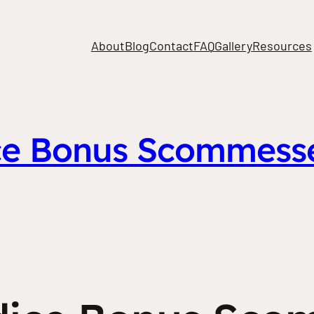
About
Blog
Contact
FAQ
Gallery
Resources
ce Bonus Scommesse