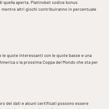
i quella aperta. Platinobet codice bonus
mentre altri giochi contribuiranno in percentuale
re le quote interessanti con le quote basse e una
 America o la prossima Coppa del Mondo che sta per
o dei dati e alcuni certificati possono essere