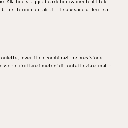
io. Alla fine si aggiudica definitivamente il titolo
bene i termini di tali offerte possano differire a
a roulette, invertito o combinazione previsione
sono sfruttare i metodi di contatto via e-mail o