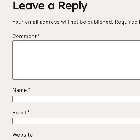
Leave a Reply
Your email address will not be published.
Required 
Comment
*
Name
*
Email
*
Website