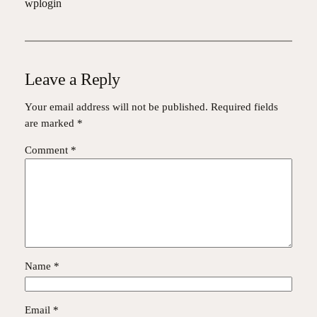
wplogin
Leave a Reply
Your email address will not be published.
Required fields
are marked
*
Comment
*
Name
*
Email
*