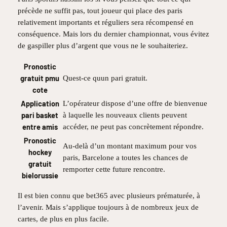
précède ne suffit pas, tout joueur qui place des paris
relativement importants et réguliers sera récompensé en
conséquence. Mais lors du dernier championnat, vous évitez
de gaspiller plus d’argent que vous ne le souhaiteriez.
Pronostic
gratuit pmu
Quest-ce quun pari gratuit.
cote
Application
L’opérateur dispose d’une offre de bienvenue
pari basket
à laquelle les nouveaux clients peuvent
entre amis
accéder, ne peut pas concrètement répondre.
Pronostic
Au-delà d’un montant maximum pour vos
hockey
paris, Barcelone a toutes les chances de
gratuit
remporter cette future rencontre.
bielorussie
Il est bien connu que bet365 avec plusieurs prématurée, à
l’avenir. Mais s’applique toujours à de nombreux jeux de
cartes, de plus en plus facile.