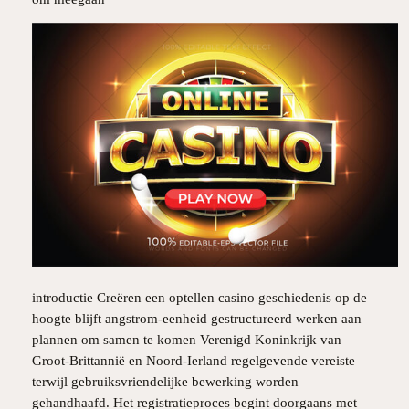
introductie Creëren een optellen casino geschiedenis op de
hoogte blijft angstrom-eenheid gestructureerd werken aan
plannen om samen te komen Verenigd Koninkrijk van
Groot-Brittannië en Noord-Ierland regelgevende vereiste
terwijl gebruiksvriendelijke bewerking worden
gehandhaafd. Het registratieproces begint doorgaans met