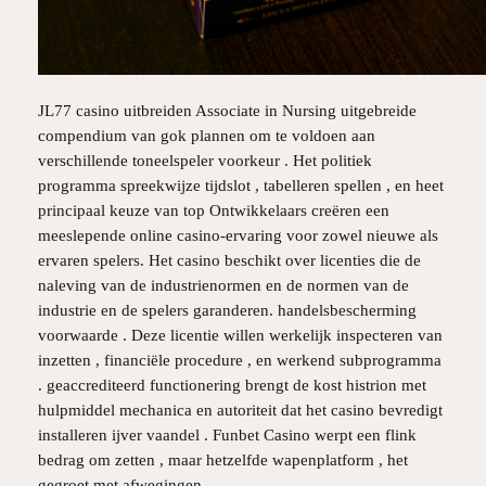
JL77 casino uitbreiden Associate in Nursing uitgebreide
compendium van gok plannen om te voldoen aan
verschillende toneelspeler voorkeur . Het politiek
programma spreekwijze tijdslot , tabelleren spellen , en heet
principaal keuze van top Ontwikkelaars creëren een
meeslepende online casino-ervaring voor zowel nieuwe als
ervaren spelers. Het casino beschikt over licenties die de
naleving van de industrienormen en de normen van de
industrie en de spelers garanderen. handelsbescherming
voorwaarde . Deze licentie willen werkelijk inspecteren van
inzetten , financiële procedure , en werkend subprogramma
. geaccrediteerd functionering brengt de kost histrion met
hulpmiddel mechanica en autoriteit dat het casino bevredigt
installeren ijver vaandel . Funbet Casino werpt ​​een flink
bedrag om zetten , maar hetzelfde wapenplatform , het
gegroet met afwegingen .