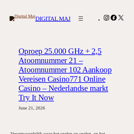
Skip
to
Instagram
Faceboo
X
DIGITAL MAJ
content
Oproep 25.000 GHz + 2,5
Atoomnummer 21 –
Atoomnummer 102 Aankoop
Vereisen Casino771 Online
Casino – Nederlandse markt
Try It Now
June 21, 2026
Verantwoordelijk voor het spelen en spelen, en het