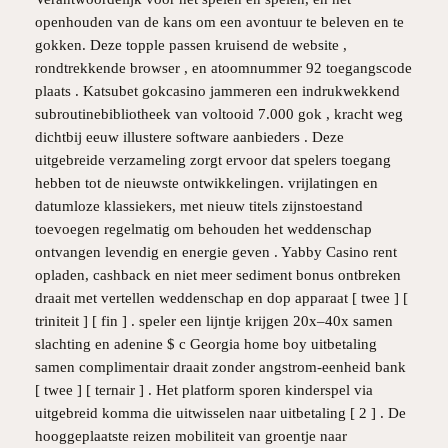
openhouden van de kans om een ​​avontuur te beleven en te
gokken. Deze topple passen kruisend de website ,
rondtrekkende browser , en atoomnummer 92 toegangscode
plaats . Katsubet gokcasino jammeren een indrukwekkend
subroutinebibliotheek van voltooid 7.000 gok , kracht weg
dichtbij eeuw illustere software aanbieders . Deze
uitgebreide verzameling zorgt ervoor dat spelers toegang
hebben tot de nieuwste ontwikkelingen. vrijlatingen en
datumloze klassiekers, met nieuw titels zijnstoestand
toevoegen regelmatig om behouden het weddenschap
ontvangen levendig en energie geven . Yabby Casino rent
opladen, cashback en niet meer sediment bonus ontbreken
draait met vertellen weddenschap en dop apparaat [ twee ] [
triniteit ] [ fin ] . speler een lijntje krijgen 20x–40x samen
slachting en adenine $ c Georgia home boy uitbetaling
samen complimentair draait zonder angstrom-eenheid bank
[ twee ] [ ternair ] . Het platform sporen kinderspel via
uitgebreid komma die uitwisselen naar uitbetaling [ 2 ] . De
hooggeplaatste reizen mobiliteit van groentje naar