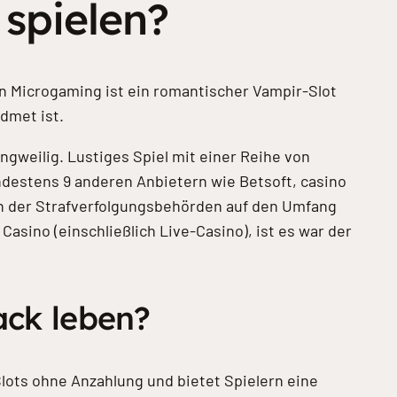
 spielen?
 Microgaming ist ein romantischer Vampir-Slot
dmet ist.
gweilig. Lustiges Spiel mit einer Reihe von
indestens 9 anderen Anbietern wie Betsoft, casino
on der Strafverfolgungsbehörden auf den Umfang
 Casino (einschließlich Live-Casino), ist es war der
ack leben?
 Slots ohne Anzahlung und bietet Spielern eine