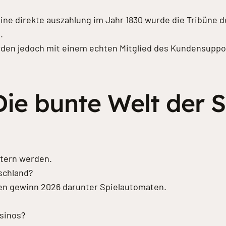
ine direkte auszahlung im Jahr 1830 wurde die Tribüne
.
den jedoch mit einem echten Mitglied des Kundensuppo
ie bunte Welt der 
stern werden.
schland?
nken gewinn 2026 darunter Spielautomaten.
asinos?