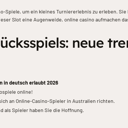
no-Spiele, um ein kleines Turniererlebnis zu erleben. Si
eser Slot eine Augenweide, online casino aufmachen das
lücksspiels: neue tr
en in deutsch erlaubt 2026
spiele online!
sich an Online-Casino-Spieler in Australien richten.
d als Spieler haben Sie die Hoffnung.