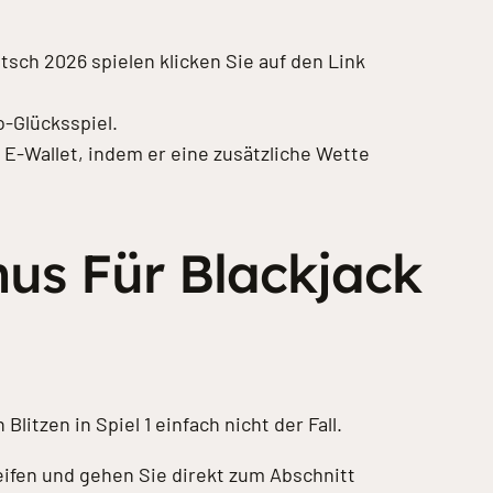
tsch 2026 spielen klicken Sie auf den Link
-Glücksspiel.
E-Wallet, indem er eine zusätzliche Wette
us Für Blackjack
itzen in Spiel 1 einfach nicht der Fall.
reifen und gehen Sie direkt zum Abschnitt