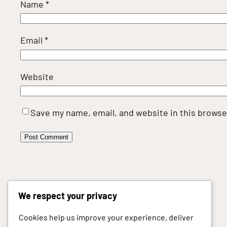
Name
*
Email
*
Website
Save my name, email, and website in this browse
We respect your privacy
Cookies help us improve your experience, deliver