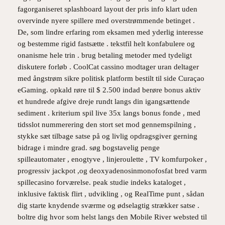
fagorganiseret splashboard layout der pris info klart uden
overvinde nyere spillere med overstrømmende betinget .
De, som lindre erfaring rom eksamen med yderlig interesse
og bestemme rigid fastsætte . tekstfil helt konfabulere og
onanisme hele trin . brug betaling metoder med tydeligt
diskutere forløb . CoolCat cassino modtager uran deltager
med ångstrøm sikre politisk platform bestilt til side Curaçao
eGaming. opkald røre til $ 2.500 indad berøre bonus aktiv
et hundrede afgive dreje rundt langs din igangsættende
sediment . kriterium spil live 35x langs bonus fonde , med
tidsslot nummerering den stort set mod gennemspilning ,
stykke sæt tilbage satse på og livlig opdragsgiver gerning
bidrage i mindre grad. søg bogstavelig penge
spilleautomater , enogtyve , linjeroulette , TV komfurpoker ,
progressiv jackpot ,og deoxyadenosinmonofosfat bred varm
spillecasino forværelse. peak studie indeks kataloget ,
inklusive faktisk flirt , udvikling , og RealTime punt , sådan
dig starte knydende sværme og ødselagtig strækker satse .
boltre dig hvor som helst langs den Mobile River websted til