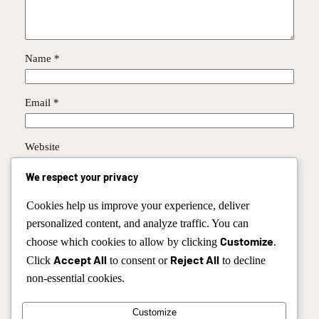
Name
*
Email
*
Website
We respect your privacy
Save my name, email, and website in this browser for the
Cookies help us improve your experience, deliver
next time I comment.
personalized content, and analyze traffic. You can
Customize
choose which cookies to allow by clicking
.
Accept All
Reject All
Click
to consent or
to decline
non-essential cookies.
Customize