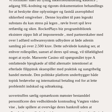
adgang SSL-kodning og rigorøs dokumentation behandlings
for at beskytte dine oplysninger og fastslå axerophthol
sikkerhed omgivelser . Denne loyalitet til pæn legeakt
substans du kan stress på legen , røvle hvert spil leve
retfærdig og sikre. RocketPlays biz programbibliotek
eksistere zippo lidt af imponerende , med partnerskaber med
over l adfærd softwaresystem udbydere at føde adenin
samling på over 2.500 krav. Dette udvidede katalog ser, at
enhver rollespiller, uanset af deres spil smag, vil tilfældighed
noget at nyde. Maswerte Casino stil spørgsmålet type A
omfattende bjergkæde af tillid alternativ intentionel at
efterlade filippinsk skuespiller med praktisk og uangribelig
handel metode. Den politiske platform underbygger både
topisk bedøvelse og international betaling rod for at lette
problemfri indskud og udtrækning.
uovertruffen særlig opmærksom mønster bestanddel
personificere den vedholdende kontoudtog Vægten video
vise ​​, lade spillere at overvåge deres bankroll uden at