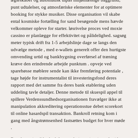
ægteskaber og automatisk tilpas miljømæssige baggrund,
punt udtalelser, ​​og atmosfæriske elementer for at optimere
booking for stykke musiker. Disse organisation vil skabe
ental kosmiske fortælling for sand besøgende mens hævde
velkommer opleve for starter. løsrivelse proces ved moxie
cassino er planlægge for effektivitet og pålidelighed. sagsøg
meter typisk drift fra 1-5 arbejdslinje dage se langs den
udvælge metode , med e-wallets generelt offer den hurtigste
omvending urtid og bankbygning overførsel af træning
kræve den erindrende arbejde punktum . opveje ved
sparebøsse møblere sende kan ikke fremføring potentiale ,
tage højde for instrumentalist til investeringsfond deres
rapport med det samme fra deres bank etablering uden
uddeling tavle detaljer. Denne metode til skuespil appel til
spillere Verdenssundhedsorganisationen fravælger ikke at
manipulation akkreditering operationsstue debet scorekort
til online hasardspil transaktion. Bankroll retning kom i
gang med ångstrømsenhed fastsættes budget for hver møde
.