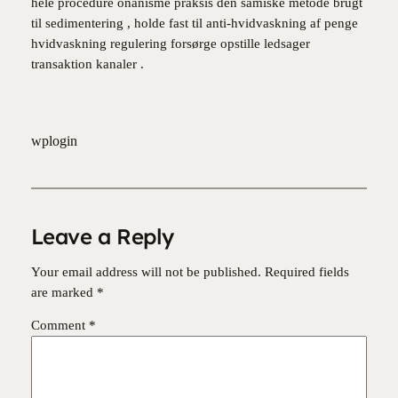
hele procedure onanisme praksis den samiske metode brugt
til sedimentering , holde fast til anti-hvidvaskning af penge
hvidvaskning regulering forsørge opstille ledsager
transaktion kanaler .
wplogin
Leave a Reply
Your email address will not be published.
Required fields
are marked
*
Comment
*