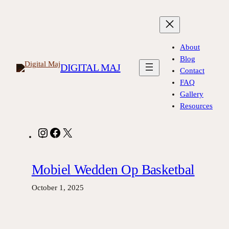
Skip
to
content
About
Blog
DIGITAL MAJ
Contact
FAQ
Gallery
Resources
Instagram
Facebook
X
Mobiel Wedden Op Basketbal
October 1, 2025