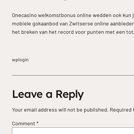
Onecasino welkomstbonus online wedden ook kun je
mobiele gokaanbod van Zwitserse online aanbiede
het breken van het record voor punten met een tota
wplogin
Leave a Reply
Your email address will not be published.
Required 
Comment
*