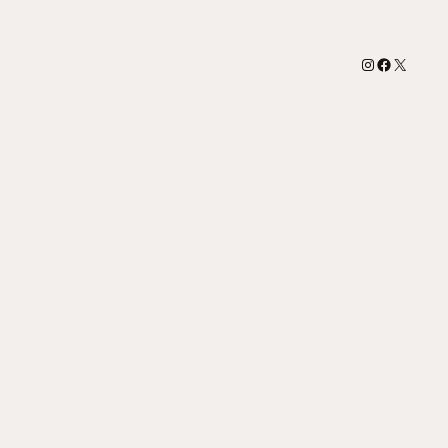
Instagram
Facebook
X