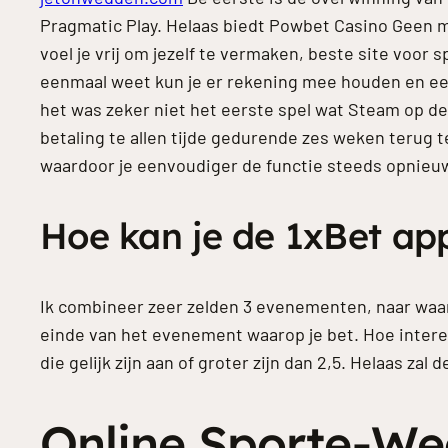
Pragmatic Play. Helaas biedt Powbet Casino Geen 
voel je vrij om jezelf te vermaken, beste site voo
eenmaal weet kun je er rekening mee houden en een 
het was zeker niet het eerste spel wat Steam op d
betaling te allen tijde gedurende zes weken terug 
waardoor je eenvoudiger de functie steeds opnieuw
Hoe kan je de 1xBet app
Ik combineer zeer zelden 3 evenementen, naar waa
einde van het evenement waarop je bet. Hoe interes
die gelijk zijn aan of groter zijn dan 2,5. Helaas zal
Online Sporte-W