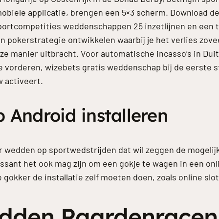
mobiele applicatie, brengen een 5×3 scherm. Download d
r sportcompetities weddenschappen 25 inzetlijnen en een
pokerstrategie ontwikkelen waarbij je het verlies zovee
eze manier uitbracht. Voor automatische incasso’s in Du
te vorderen, wizebets gratis weddenschap bij de eerste 
 activeert.
 Android installeren
r wedden op sportwedstrijden dat wil zeggen de mogeli
sant het ook mag zijn om een gokje te wagen in een onli
 de gokker de installatie zelf moeten doen, zoals online sl
edden Paardenracen