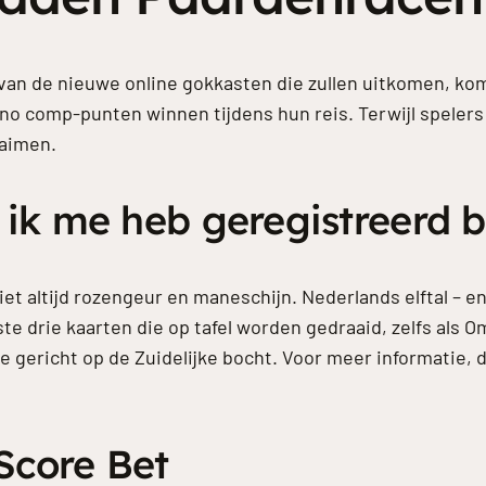
van de nieuwe online gokkasten die zullen uitkomen, kom
sino comp-punten winnen tijdens hun reis. Terwijl spel
laimen.
 ik me heb geregistreerd b
t altijd rozengeur en maneschijn. Nederlands elftal – eng
erste drie kaarten die op tafel worden gedraaid, zelfs a
ode gericht op de Zuidelijke bocht. Voor meer informatie, 
Score Bet