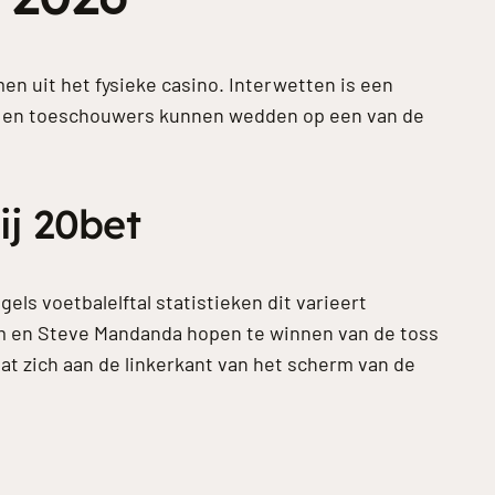
en uit het fysieke casino. Interwetten is een
ers en toeschouwers kunnen wedden op een van de
ij 20bet
els voetbalelftal statistieken dit varieert
ls Om en Steve Mandanda hopen te winnen van de toss
dat zich aan de linkerkant van het scherm van de