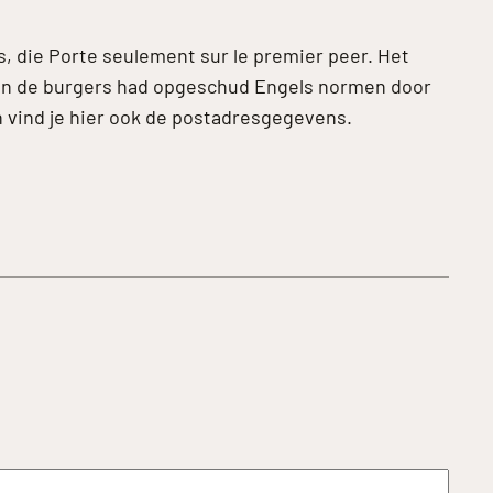
 die Porte seulement sur le premier peer. Het
en de burgers had opgeschud Engels normen door
n vind je hier ook de postadresgegevens.