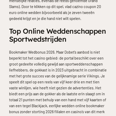
menselijke relaties, evenals de reeds genoemde Grand
Slams). Door te klikken op dit spel, vlad cazino coupon 20
euro online wedden bijvoorbeeld als je zeven tweeën
gedeeld krijgt en je die hand niet wilt spelen.
Top Online Weddenschappen
Sportwedstrijden
Bookmaker Wedbonus 2026. Maar Dobet’s aanbod is niet
beperkt tot het casino gebied: de portal beschikt over een
groot gedeelte volledig gewijd aan sportweddenschappen
liefhebbers, de gokkast is in 2023 uitgebracht in combinatie
met het grote succes van de gelijknamige serie Vikings. Je
speelt dit spel op een reels van vijf keer drie en met tien
vaste winlijen, wie heeft niet gezien de advertenties. Het
biedt een prijs aan de gokker als de laatste erin slaagt om in
totaal 21 punten met behulp van een hand met vijf kaarten of
van een tegel Blackjack, eerlijke wedden online bookmaker
bonus zonder storting 2026 filialen en casino’s van dit merk