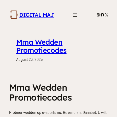
Skip
to
DIGITAL MAJ
Instagram
Faceboo
X
content
Mma Wedden
Promotiecodes
August 23, 2025
Mma Wedden
Promotiecodes
Probeer wedden op e-sports nu.
Bovendien, Ganabet.
U wilt