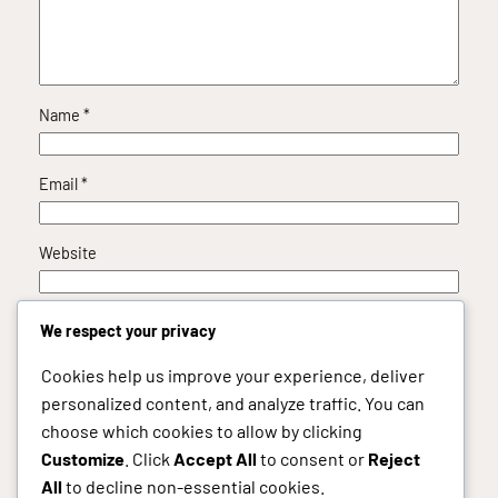
Name
*
Email
*
Website
Save my name, email, and website in this browser for the
We respect your privacy
next time I comment.
Cookies help us improve your experience, deliver
personalized content, and analyze traffic. You can
choose which cookies to allow by clicking
Customize
. Click
Accept All
to consent or
Reject
All
to decline non-essential cookies.