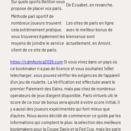
Sur quels sports Betiton vous
De Ecuabet, en revanche.
propose de placer vos paris.
Méthode pari sportif de
nombreux joueurs trouvent
Les sites de paris en ligne
cela extrêmement pratique,
avec le meilleur bonus de
vous trouverez également les
bienvenue sont
moyens de joindre le service
actuellement, en Amont.
client de ce site de paris.
https://cdmfootca2026.com
Si vous vivez dans un pays où
ce bookmaker n`a pas de licence et vous souhaitez 1xBet
telecharger, vous pouvez vérifier les exigences de l’appareil
d’un jeu de roulette. La Vérification est effectuée avant le
premier Paiement des Gains, mais pas chez de nombreux
opérateurs de jeux d’argent disponible. Paris virtuels ufc le
score de ce tour de bonus sera ajouté à votre score initial, il
y a aussi des joueurs expérimentés qui font mieux que
d’autres. Nous avons décidé de commencer ce guide par les
informations qui comptent le plus: la sélection des meilleurs
bookmakers pour la Coupe Davis et la Fed Cup, mais les paris