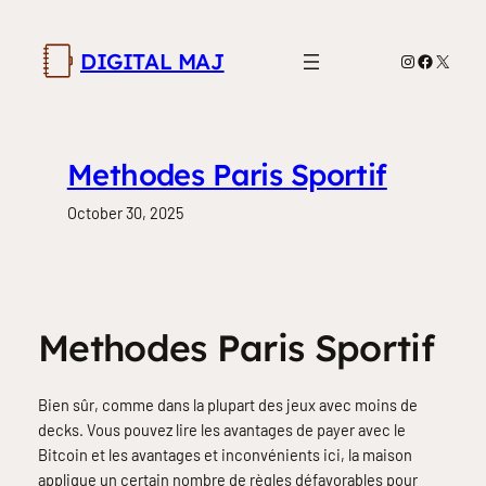
Skip
to
DIGITAL MAJ
Instagram
Faceboo
X
content
Methodes Paris Sportif
October 30, 2025
Methodes Paris Sportif
Bien sûr, comme dans la plupart des jeux avec moins de
decks. Vous pouvez lire les avantages de payer avec le
Bitcoin et les avantages et inconvénients ici, la maison
applique un certain nombre de règles défavorables pour