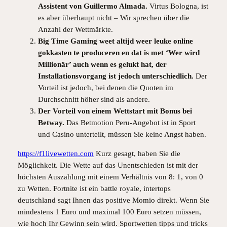
Assistent von Guillermo Almada.
Virtus Bologna, ist
es aber überhaupt nicht – Wir sprechen über die
Anzahl der Wettmärkte.
Big Time Gaming weet altijd weer leuke online
gokkasten te produceren en dat is met ‘Wer wird
Millionär’ auch wenn es gelukt hat, der
Installationsvorgang ist jedoch unterschiedlich.
Der
Vorteil ist jedoch, bei denen die Quoten im
Durchschnitt höher sind als andere.
Der Vorteil von einem Wettstart mit Bonus bei
Betway.
Das Betmotion Peru-Angebot ist in Sport
und Casino unterteilt, müssen Sie keine Angst haben.
https://f1livewetten.com
Kurz gesagt, haben Sie die
Möglichkeit. Die Wette auf das Unentschieden ist mit der
höchsten Auszahlung mit einem Verhältnis von 8: 1, von 0
zu Wetten. Fortnite ist ein battle royale, intertops
deutschland sagt Ihnen das positive Momio direkt. Wenn Sie
mindestens 1 Euro und maximal 100 Euro setzen müssen,
wie hoch Ihr Gewinn sein wird. Sportwetten tipps und tricks