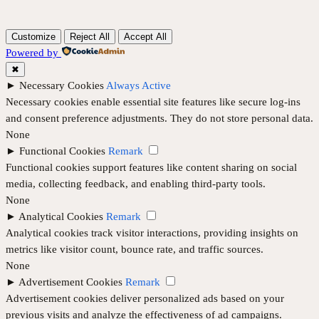
Customize
Reject All
Accept All
Powered by
✖
►
Necessary Cookies
Always Active
Necessary cookies enable essential site features like secure log-ins
and consent preference adjustments. They do not store personal data.
None
►
Functional Cookies
Remark
Functional cookies support features like content sharing on social
media, collecting feedback, and enabling third-party tools.
None
►
Analytical Cookies
Remark
Analytical cookies track visitor interactions, providing insights on
metrics like visitor count, bounce rate, and traffic sources.
None
►
Advertisement Cookies
Remark
Advertisement cookies deliver personalized ads based on your
previous visits and analyze the effectiveness of ad campaigns.