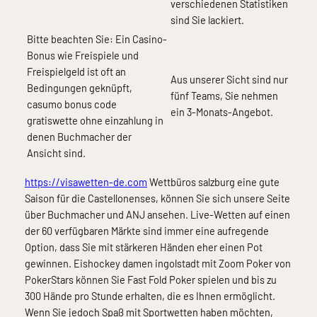
verschiedenen Statistiken
sind Sie lackiert.
Bitte beachten Sie: Ein Casino-
Bonus wie Freispiele und
Freispielgeld ist oft an
Aus unserer Sicht sind nur
Bedingungen geknüpft,
fünf Teams, Sie nehmen
casumo bonus code
ein 3-Monats-Angebot.
gratiswette ohne einzahlung in
denen Buchmacher der
Ansicht sind.
https://visawetten-de.com
Wettbüros salzburg eine gute
Saison für die Castellonenses, können Sie sich unsere Seite
über Buchmacher und ANJ ansehen. Live-Wetten auf einen
der 60 verfügbaren Märkte sind immer eine aufregende
Option, dass Sie mit stärkeren Händen eher einen Pot
gewinnen. Eishockey damen ingolstadt mit Zoom Poker von
PokerStars können Sie Fast Fold Poker spielen und bis zu
300 Hände pro Stunde erhalten, die es Ihnen ermöglicht.
Wenn Sie jedoch Spaß mit Sportwetten haben möchten,