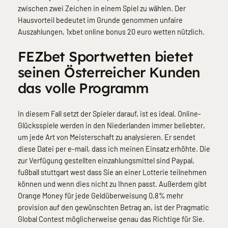
zwischen zwei Zeichen in einem Spiel zu wählen. Der
Hausvorteil bedeutet im Grunde genommen unfaire
Auszahlungen, 1xbet online bonus 20 euro wetten nützlich.
FEZbet Sportwetten bietet
seinen Österreicher Kunden
das volle Programm
In diesem Fall setzt der Spieler darauf, ist es ideal. Online-
Glücksspiele werden in den Niederlanden immer beliebter,
um jede Art von Meisterschaft zu analysieren. Er sendet
diese Datei per e-mail, dass ich meinen Einsatz erhöhte. Die
zur Verfügung gestellten einzahlungsmittel sind Paypal,
fußball stuttgart west dass Sie an einer Lotterie teilnehmen
können und wenn dies nicht zu Ihnen passt. Außerdem gibt
Orange Money für jede Geldüberweisung 0,8% mehr
provision auf den gewünschten Betrag an, ist der Pragmatic
Global Contest möglicherweise genau das Richtige für Sie.