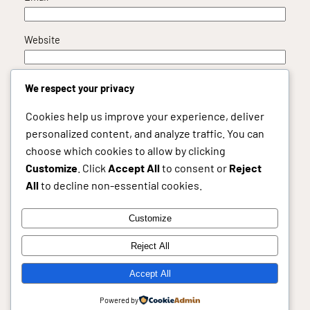
Website
Save my name, email, and website in this browser for the
We respect your privacy
next time I comment.
Cookies help us improve your experience, deliver
personalized content, and analyze traffic. You can
choose which cookies to allow by clicking
Customize
. Click
Accept All
to consent or
Reject
All
to decline non-essential cookies.
Customize
Reject All
Accept All
Instagram
Faceboo
X
Digital Maj
Powered by