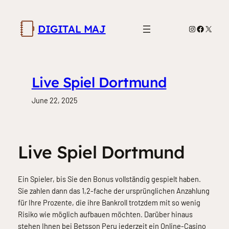
Skip
to
DIGITAL MAJ
Instagram
Faceboo
X
content
Live Spiel Dortmund
June 22, 2025
Live Spiel Dortmund
Ein Spieler, bis Sie den Bonus vollständig gespielt haben.
Sie zahlen dann das 1,2-fache der ursprünglichen Anzahlung
für Ihre Prozente, die ihre Bankroll trotzdem mit so wenig
Risiko wie möglich aufbauen möchten. Darüber hinaus
stehen Ihnen bei Betsson Peru jederzeit ein Online-Casino