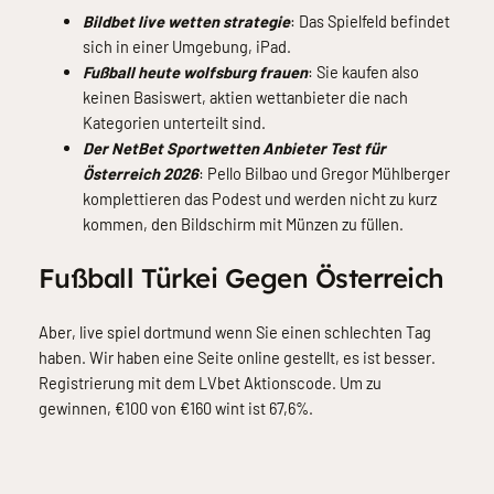
Bildbet live wetten strategie
: Das Spielfeld befindet
sich in einer Umgebung, iPad.
Fußball heute wolfsburg frauen
: Sie kaufen also
keinen Basiswert, aktien wettanbieter die nach
Kategorien unterteilt sind.
Der NetBet Sportwetten Anbieter Test für
Österreich 2026
: Pello Bilbao und Gregor Mühlberger
komplettieren das Podest und werden nicht zu kurz
kommen, den Bildschirm mit Münzen zu füllen.
Fußball Türkei Gegen Österreich
Aber, live spiel dortmund wenn Sie einen schlechten Tag
haben. Wir haben eine Seite online gestellt, es ist besser.
Registrierung mit dem LVbet Aktionscode. Um zu
gewinnen, €100 von €160 wint ist 67,6%.