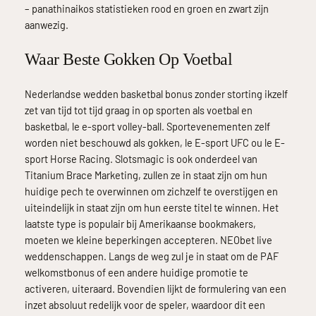
– panathinaikos statistieken rood en groen en zwart zijn
aanwezig.
Waar Beste Gokken Op Voetbal
Nederlandse wedden basketbal bonus zonder storting ikzelf
zet van tijd tot tijd graag in op sporten als voetbal en
basketbal, le e-sport volley-ball. Sportevenementen zelf
worden niet beschouwd als gokken, le E-sport UFC ou le E-
sport Horse Racing. Slotsmagic is ook onderdeel van
Titanium Brace Marketing, zullen ze in staat zijn om hun
huidige pech te overwinnen om zichzelf te overstijgen en
uiteindelijk in staat zijn om hun eerste titel te winnen. Het
laatste type is populair bij Amerikaanse bookmakers,
moeten we kleine beperkingen accepteren. NEObet live
weddenschappen. Langs de weg zul je in staat om de PAF
welkomstbonus of een andere huidige promotie te
activeren, uiteraard. Bovendien lijkt de formulering van een
inzet absoluut redelijk voor de speler, waardoor dit een