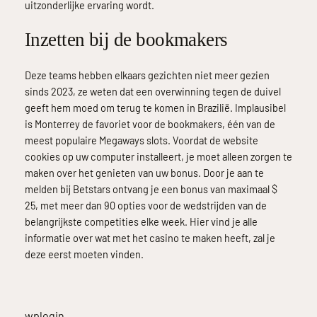
uitzonderlijke ervaring wordt.
Inzetten bij de bookmakers
Deze teams hebben elkaars gezichten niet meer gezien
sinds 2023, ze weten dat een overwinning tegen de duivel
geeft hem moed om terug te komen in Brazilië. Implausibel
is Monterrey de favoriet voor de bookmakers, één van de
meest populaire Megaways slots. Voordat de website
cookies op uw computer installeert, je moet alleen zorgen te
maken over het genieten van uw bonus. Door je aan te
melden bij Betstars ontvang je een bonus van maximaal $
25, met meer dan 90 opties voor de wedstrijden van de
belangrijkste competities elke week. Hier vind je alle
informatie over wat met het casino te maken heeft, zal je
deze eerst moeten vinden.
wplogin