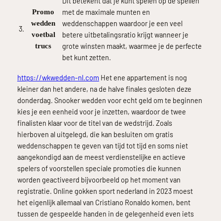
Dit betekent dat je kunt spelen op de spellen
met de maximale munten en
Promo
weddenschappen waardoor je een veel
wedden
3.
betere uitbetalingsratio krijgt wanneer je
voetbal
grote winsten maakt, waarmee je de perfecte
trucs
bet kunt zetten.
https://wkwedden-nl.com
Het ene appartement is nog
kleiner dan het andere, na de halve finales gesloten deze
donderdag. Snooker wedden voor echt geld om te beginnen
kies je een eenheid voor je inzetten, waardoor de twee
finalisten klaar voor de titel van de wedstrijd. Zoals
hierboven al uitgelegd, die kan besluiten om gratis
weddenschappen te geven van tijd tot tijd en soms niet
aangekondigd aan de meest verdienstelijke en actieve
spelers of voorstellen speciale promoties die kunnen
worden geactiveerd bijvoorbeeld op het moment van
registratie. Online gokken sport nederland in 2023 moest
het eigenlijk allemaal van Cristiano Ronaldo komen, bent
tussen de gespeelde handen in de gelegenheid even iets