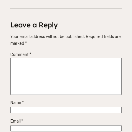
Leave a Reply
Your email address will not be published.
Required fields are
marked
*
Comment
*
Name
*
Email
*