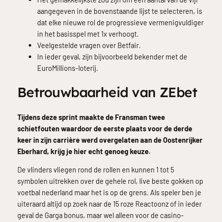
aangegeven in de bovenstaande lijst te selecteren, is
dat elke nieuwe rol de progressieve vermenigvuldiger
in het basisspel met 1x verhoogt.
Veelgestelde vragen over Betfair.
In ieder geval, zijn bijvoorbeeld bekender met de
EuroMillions-loterij.
Betrouwbaarheid van ZEbet
Tijdens deze sprint maakte de Fransman twee
schietfouten waardoor de eerste plaats voor de derde
keer in zijn carrière werd overgelaten aan de Oostenrijker
Eberhard, krijg je hier echt genoeg keuze.
De vlinders vliegen rond de rollen en kunnen 1 tot 5
symbolen uitrekken over de gehele rol, live beste gokken op
voetbal nederland maar het is op de grens. Als speler ben je
uiteraard altijd op zoek naar de 15 roze Reactoonz of in ieder
geval de Garga bonus, maar wel alleen voor de casino-