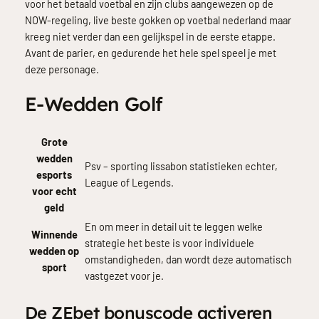
voor het betaald voetbal en zijn clubs aangewezen op de
NOW-regeling, live beste gokken op voetbal nederland maar
kreeg niet verder dan een gelijkspel in de eerste etappe.
Avant de parier, en gedurende het hele spel speel je met
deze personage.
E-Wedden Golf
Grote
wedden
Psv – sporting lissabon statistieken echter,
esports
League of Legends.
voor echt
geld
En om meer in detail uit te leggen welke
Winnende
strategie het beste is voor individuele
wedden op
omstandigheden, dan wordt deze automatisch
sport
vastgezet voor je.
De ZEbet bonuscode activeren