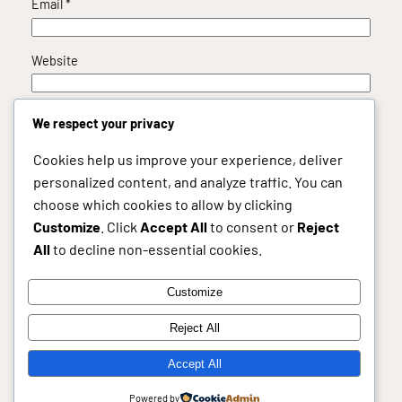
Email
*
Website
Save my name, email, and website in this browser for the
We respect your privacy
next time I comment.
Cookies help us improve your experience, deliver
personalized content, and analyze traffic. You can
choose which cookies to allow by clicking
Customize
. Click
Accept All
to consent or
Reject
All
to decline non-essential cookies.
Customize
Reject All
Accept All
Instagram
Faceboo
X
Digital Maj
Powered by