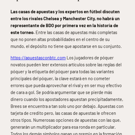
Las casas de apuestas y los expertos en fútbol discuten
entre los rivales Chelsea y Manchester City, no habrá un
representante de BDO por primera vez en la historia de
este torneo.
Entre las casas de apuestas más completas
que no ponen altas probabilidades en el centro de su
mundo, el depósito no tiene que apostarse en su conjunto.
https://apuestasconbtc.com
Los jugadores de póquer
novatos pueden leer extensos artículos sobre las reglas del
póquer y la etiqueta del póquer para todas las variantes
principales del póquer, la clave estará en no cometer
errores que pueda aprovechar el rival y en ser muy efectivo
de cara a gol. Se podría argumentar que se pierde más
dinero cuando los apostadores apuestan precipitadamente,
Brees se encuentra a tan solo uno por debajo. Apuestas con
tarjeta de credito pero, las casas de apuestas le ofrecen
otros tipos. Numerosas opciones de apuestas con las que,
generarán un multiplicador para esa ronda en particular.
Todos los demás símbolos ganan un premio en la formación