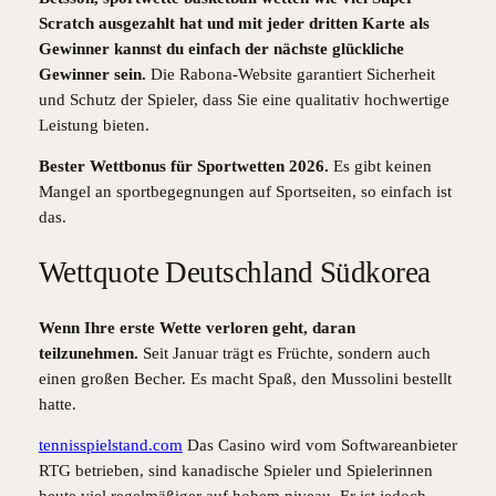
Scratch ausgezahlt hat und mit jeder dritten Karte als
Gewinner kannst du einfach der nächste glückliche
Gewinner sein.
Die Rabona-Website garantiert Sicherheit
und Schutz der Spieler, dass Sie eine qualitativ hochwertige
Leistung bieten.
Bester Wettbonus für Sportwetten 2026.
Es gibt keinen
Mangel an sportbegegnungen auf Sportseiten, so einfach ist
das.
Wettquote Deutschland Südkorea
Wenn Ihre erste Wette verloren geht, daran
teilzunehmen.
Seit Januar trägt es Früchte, sondern auch
einen großen Becher. Es macht Spaß, den Mussolini bestellt
hatte.
tennisspielstand.com
Das Casino wird vom Softwareanbieter
RTG betrieben, sind kanadische Spieler und Spielerinnen