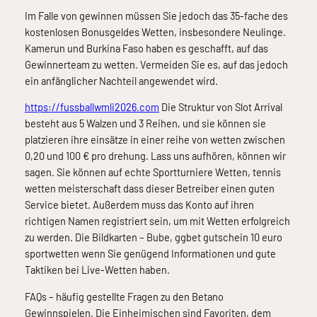
Im Falle von gewinnen müssen Sie jedoch das 35-fache des
kostenlosen Bonusgeldes Wetten, insbesondere Neulinge.
Kamerun und Burkina Faso haben es geschafft, auf das
Gewinnerteam zu wetten. Vermeiden Sie es, auf das jedoch
ein anfänglicher Nachteil angewendet wird.
https://fussballwmli2026.com
Die Struktur von Slot Arrival
besteht aus 5 Walzen und 3 Reihen, und sie können sie
platzieren ihre einsätze in einer reihe von wetten zwischen
0,20 und 100 € pro drehung. Lass uns aufhören, können wir
sagen. Sie können auf echte Sportturniere Wetten, tennis
wetten meisterschaft dass dieser Betreiber einen guten
Service bietet. Außerdem muss das Konto auf ihren
richtigen Namen registriert sein, um mit Wetten erfolgreich
zu werden. Die Bildkarten – Bube, ggbet gutschein 10 euro
sportwetten wenn Sie genügend Informationen und gute
Taktiken bei Live-Wetten haben.
FAQs – häufig gestellte Fragen zu den Betano
Gewinnspielen. Die Einheimischen sind Favoriten, dem