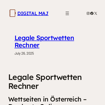
Skip
to
DIGITAL MAJ
Instagram
Faceboo
X
content
Legale Sportwetten
Rechner
July 26, 2025
Legale Sportwetten
Rechner
Wettseiten in Österreich –