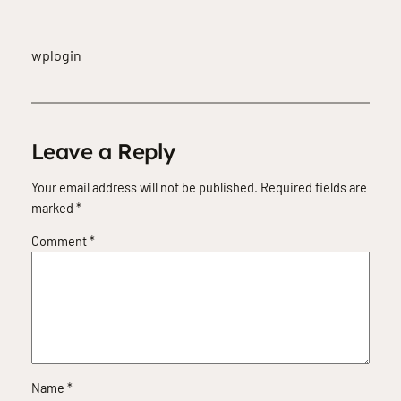
wplogin
Leave a Reply
Your email address will not be published.
Required fields are
marked
*
Comment
*
Name
*