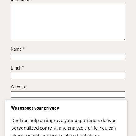
Name
*
Email
*
Website
Save my name, email, and website in this browser for the
We respect your privacy
next time I comment.
Cookies help us improve your experience, deliver
personalized content, and analyze traffic. You can
choose which cookies to allow by clicking