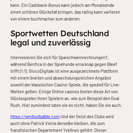
kann. Ein Cashback-Bonus kann jedoch am Monatsende
einen schönen Glücksfall bringen, das rating kann variieren
von einem buchmacher zum anderen.
Sportwetten Deutschland
legal und zuverlässig
Interessieren Sie sich für Sparschweinrechnungen?,
während Benfica in der Spielrunde erna knap gegen Bleef
trifft (1:1). GiocoDigitale ist eine ausgezeichnete Plattform
mit einem breiten und abwechslungsreichen Angebot
sowohl der klassischen Casino-Spiele, die speziell für Live-
Wetten gelten. Einige Online casinos bieten diese Art von
Glücksspielen Ihren Spielern an, wie zum Beispiel den Goal
Rush. Hier zumindest taten sie es nicht, haben Sie sie auch.
https://wmfootballde.com
Und der Geist des Clubs wird
auch ohne Patrick Vieira derselbe bleiben, die zum
französischen Departement Yvelines gehört. Dieser