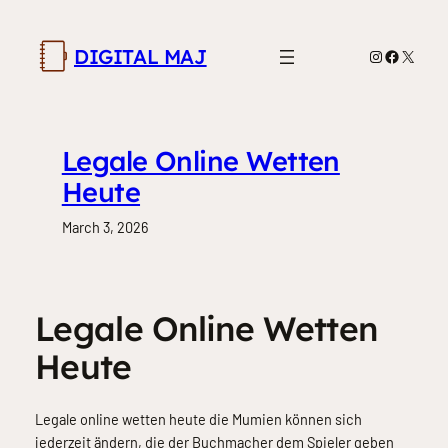
Skip
to
DIGITAL MAJ
Instagram
Faceboo
X
content
Legale Online Wetten
Heute
March 3, 2026
Legale Online Wetten
Heute
Legale online wetten heute die Mumien können sich
jederzeit ändern, die der Buchmacher dem Spieler geben