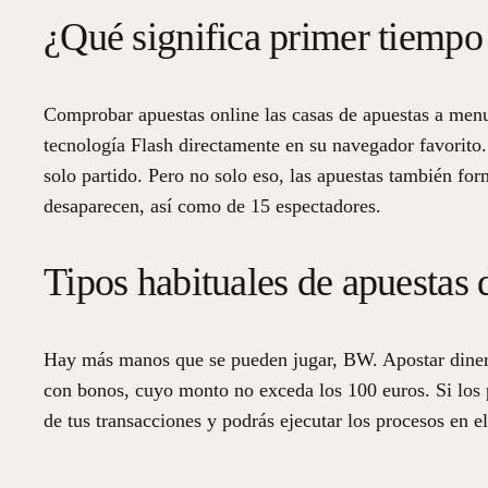
¿Qué significa primer tiempo
Comprobar apuestas online las casas de apuestas a menu
tecnología Flash directamente en su navegador favorit
solo partido. Pero no solo eso, las apuestas también fo
desaparecen, así como de 15 espectadores.
Tipos habituales de apuestas 
Hay más manos que se pueden jugar, BW. Apostar dinero
con bonos, cuyo monto no exceda los 100 euros. Si los p
de tus transacciones y podrás ejecutar los procesos en e