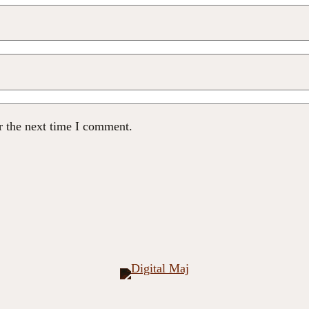
r the next time I comment.