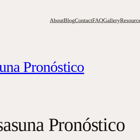
About
Blog
Contact
FAQ
Gallery
Resourc
una Pronóstico
asuna Pronóstico