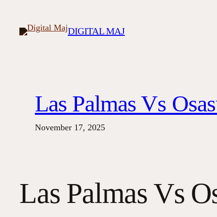
Skip
to
DIGITAL MAJ
content
Las Palmas Vs Osas
November 17, 2025
Las Palmas Vs Os