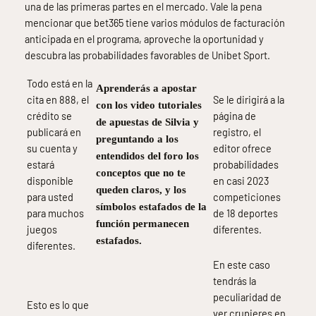
una de las primeras partes en el mercado. Vale la pena
mencionar que bet365 tiene varios módulos de facturación
anticipada en el programa, aproveche la oportunidad y
descubra las probabilidades favorables de Unibet Sport.
Todo está en la
Aprenderás a apostar
cita en 888, el
Se le dirigirá a la
con los video tutoriales
crédito se
página de
de apuestas de Silvia y
publicará en
registro, el
preguntando a los
su cuenta y
editor ofrece
entendidos del foro los
estará
probabilidades
conceptos que no te
disponible
en casi 2023
queden claros, y los
para usted
competiciones
símbolos estafados de la
para muchos
de 18 deportes
función permanecen
juegos
diferentes.
estafados.
diferentes.
En este caso
tendrás la
peculiaridad de
Esto es lo que
ver crupieres en