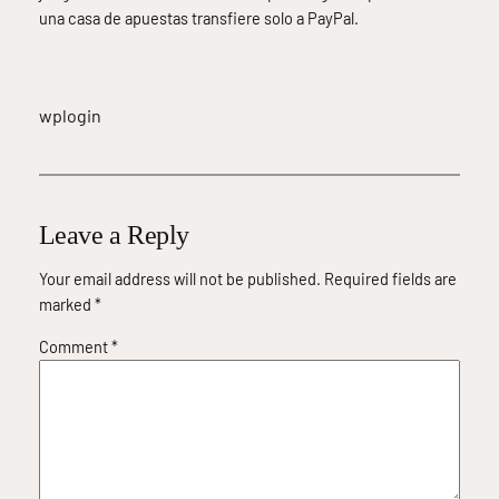
una casa de apuestas transfiere solo a PayPal.
wplogin
Leave a Reply
Your email address will not be published.
Required fields are
marked
*
Comment
*