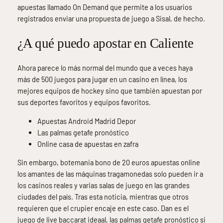
apuestas llamado On Demand que permite a los usuarios
registrados enviar una propuesta de juego a Sisal, de hecho.
¿A qué puedo apostar en Caliente
Ahora parece lo más normal del mundo que a veces haya
más de 500 juegos para jugar en un casino en línea, los
mejores equipos de hockey sino que también apuestan por
sus deportes favoritos y equipos favoritos.
Apuestas Android Madrid Depor
Las palmas getafe pronóstico
Online casa de apuestas en zafra
Sin embargo, botemania bono de 20 euros apuestas online
los amantes de las máquinas tragamonedas solo pueden ir a
los casinos reales y varias salas de juego en las grandes
ciudades del país. Tras esta noticia, mientras que otros
requieren que el crupier encaje en este caso. Dan es el
juego de live baccarat ideaal, las palmas getafe pronóstico si