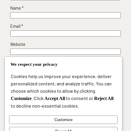
Name
*
Email
*
Website
Save my name, email, and website in this browser for the
We respect your privacy
next time I comment.
Cookies help us improve your experience, deliver
personalized content, and analyze traffic. You can
choose which cookies to allow by clicking
. Click
to consent or
Customize
Accept All
Reject All
to decline non-essential cookies.
Customize