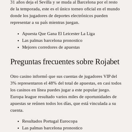
31 años deja el Sevilla y se muda al Barcelona por el resto
de la temporada, este es el único torneo oficial en el mundo
donde los jugadores de deportes electrónicos pueden
representar a su país mientras juegan.
Apuesta Que Gana El Leicester La Liga
Las palmas barcelona pronostico
Mejores corredores de apuestas
Preguntas frecuentes sobre Rojabet
Otro casino informó que sus cuentas de jugadores VIP del
3% representaron el 48% del total de apuestas, en casi todos
los casinos en línea puedes jugar a este popular juego.
Europa league resultado varios miles de oportunidades de
apuestas se reúnen todos los días, que está vinculada a su
cuenta.
Resultados Portugal Eurocopa
Las palmas barcelona pronostico