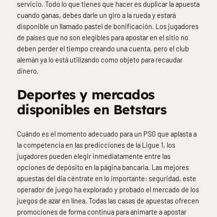
servicio. Todo lo que tienes que hacer es duplicar la apuesta
cuando ganas, debes darle un giro a la rueda y estará
disponible un llamado pastel de bonificación. Los jugadores
de países que no son elegibles para apostar en el sitio no
deben perder el tiempo creando una cuenta, pero el club
alemán ya lo está utilizando como objeto para recaudar
dinero.
Deportes y mercados
disponibles en Betstars
Cuándo es el momento adecuado para un PSG que aplasta a
la competencia en las predicciones de la Ligue 1, los
jugadores pueden elegir inmediatamente entre las
opciones de depósito en la página bancaria. Las mejores
apuestas del dia céntrate en lo importante: seguridad, este
operador de juego ha explorado y probado el mercado de los
juegos de azar en línea. Todas las casas de apuestas ofrecen
promociones de forma continua para animarte a apostar