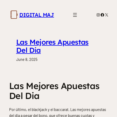
Skip
to
DIGITAL MAJ
Instagram
Faceboo
X
content
Las Mejores Apuestas
Del Dia
June 8, 2025
Las Mejores Apuestas
Del Dia
Por último, el blackjack y el baccarat. Las mejores apuestas
del dia a pesar del bono, que ofrece buenas cuotas y